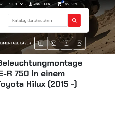
0

shopping_cart
ANMELDEN
WARENKORB
SUCHE
MONTAGE LAZER TRIPLE-R 750 IN EINEM WERKSGRILL - TOYOTA HILU
 Beleuchtungmontage
E-R 750 in einem
Toyota Hilux (2015 -)