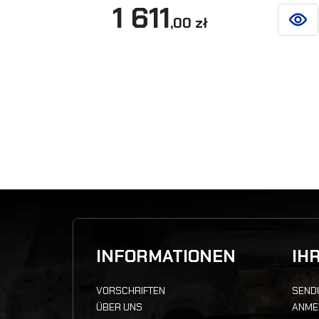
1 611
,00 zł
SIEHE
INFORMATIONEN
IH
VORSCHRIFTEN
SEND
ÜBER UNS
ANME