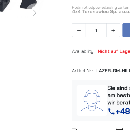
Podmiot odpowiedzialny za ten 
4x4 Terenowiec Sp. z o.o
Next


Availability:
Nicht auf Lag
Artikel-Nr.:
LAZER-GM-HIL
Sie sind
am beste
wir bera
+48
phone