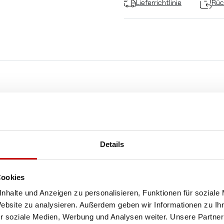
Lieferrichtlinie
Rüc
KOSTENLOSER
VERSAND!
Details
ALLE BESTELLUNGEN IN UNSEREM SHOP WERDE
IHNEN INNERHALB POLENS KOSTENLOS PER DPD
Cookies
KURIER ZUGESTELLT!
nhalte und Anzeigen zu personalisieren, Funktionen für soziale
Website zu analysieren. Außerdem geben wir Informationen zu I
r soziale Medien, Werbung und Analysen weiter. Unsere Partner