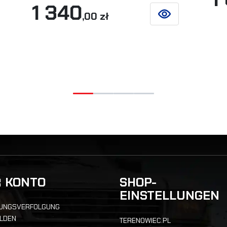
1 340
,00 zł
 DETAILS
SIEHE DETAILS
R KONTO
SHOP-
EINSTELLUNGEN
UNGSVERFOLGUNG
LDEN
TERENOWIEC.PL