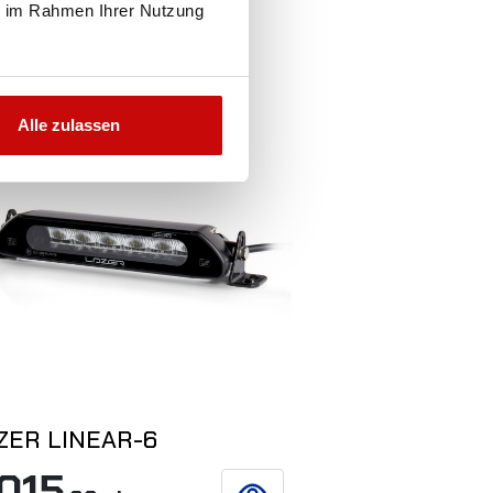
ie im Rahmen Ihrer Nutzung
ht auf Lager
Nicht auf Lager
Alle zulassen
ZER LINEAR-6
LAZER LINE
 015
3 000