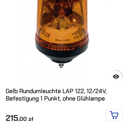

Gelb Rundumleuchte LAP 122, 12/24V,
Befestigung 1 Punkt, ohne Glühlampe
215
,00 zł
IN DE