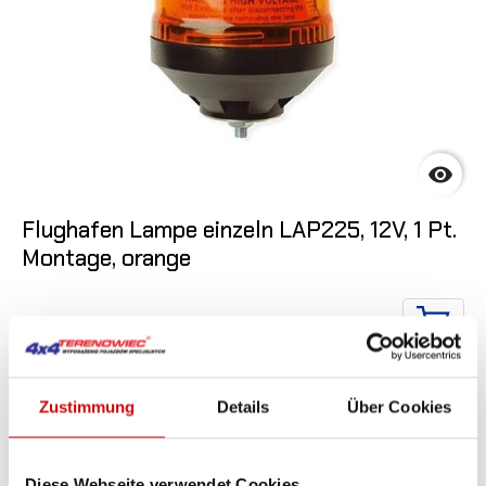

Flughafen Lampe einzeln LAP225, 12V, 1 Pt.
Montage, orange
217
,02 zł
IN DE
Zustimmung
Details
Über Cookies
Diese Webseite verwendet Cookies