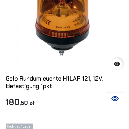

Gelb Rundumleuchte H1LAP 121, 12V,
Befestigung 1pkt
180
SIEHE DE
,50 zł
Nicht auf Lager