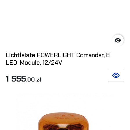

Lichtleiste POWERLIGHT Comander, 8
LED-Module, 12/24V
1 555
SIEHE DE
,00 zł