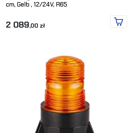
cm, Gelb , 12/24V, R65
2 089
,00 zł
IN DE