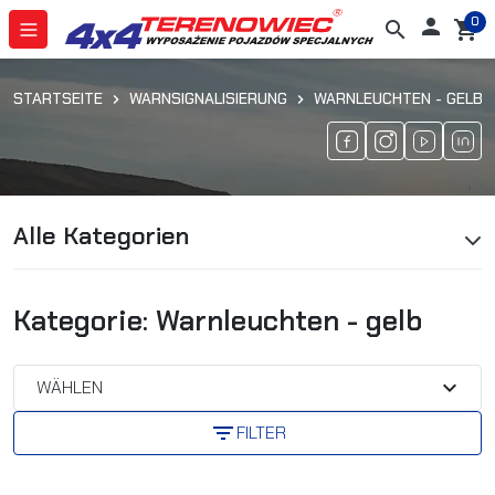
0

search
shopping_cart
STARTSEITE
WARNSIGNALISIERUNG
WARNLEUCHTEN - GELB
Alle Kategorien
Kategorie: Warnleuchten - gelb
expand_more
WÄHLEN
filter_list
FILTER