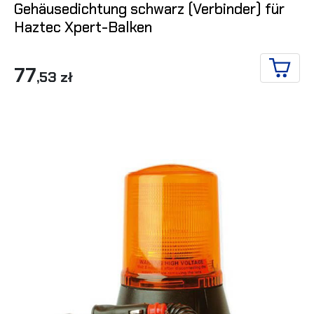
Gehäusedichtung schwarz (Verbinder) für
Haztec Xpert-Balken
77
,53 zł
IN DE