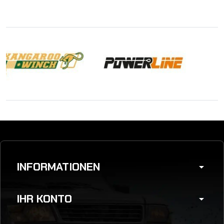
INFORMATIONEN
arrow_drop_down
IHR KONTO
arrow_drop_down