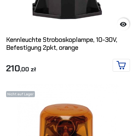

Kennleuchte Stroboskoplampe, 10-30V,
Befestigung 2pkt, orange
210
,00 zł
IN DE
Nicht auf Lager