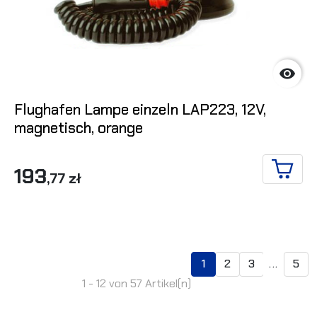

Flughafen Lampe einzeln LAP223, 12V,
magnetisch, orange
193
,77 zł
IN DE
1
2
3
...
5
1 - 12 von 57 Artikel(n)