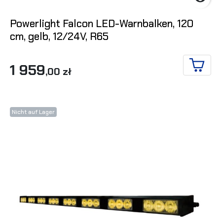
Powerlight Falcon LED-Warnbalken, 120
cm, gelb, 12/24V, R65
1 959
,00 zł
IN DE
Nicht auf Lager