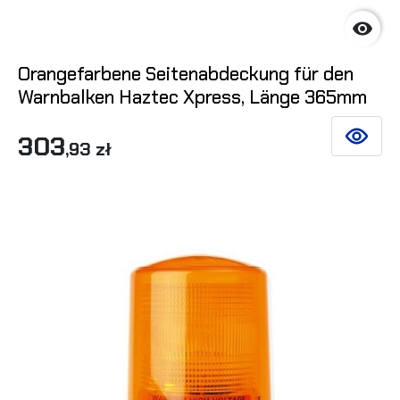

Orangefarbene Seitenabdeckung für den
Warnbalken Haztec Xpress, Länge 365mm
303
SIEHE DE
,93 zł