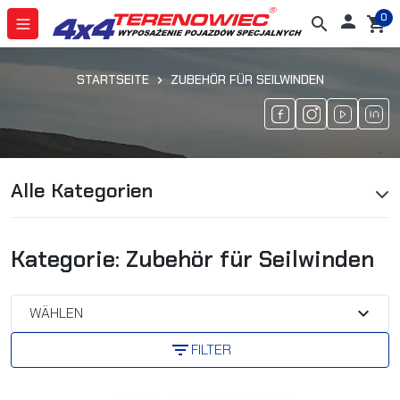
0

search
shopping_cart
STARTSEITE
ZUBEHÖR FÜR SEILWINDEN
Alle Kategorien
Kategorie: Zubehör für Seilwinden
expand_more
WÄHLEN
filter_list
FILTER