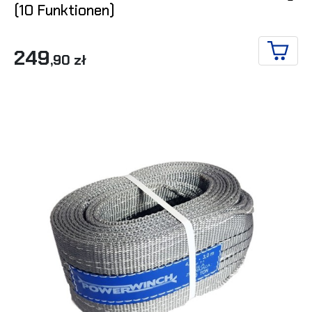
(10 Funktionen)
249
,90 zł
IN DE