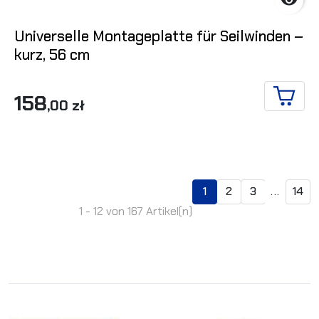

Universelle Montageplatte für Seilwinden –
kurz, 56 cm
158
,00 zł
IN DE
1
2
3
...
14
1 - 12 von 167 Artikel(n)