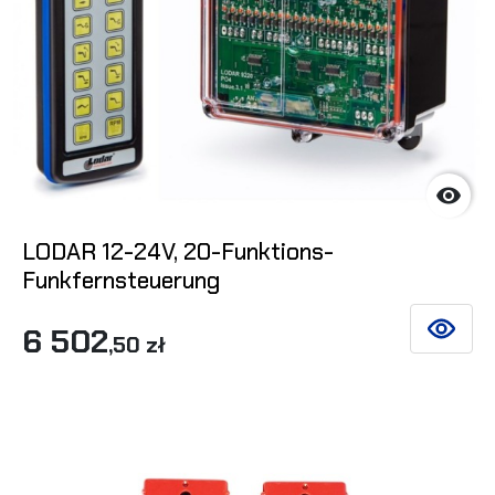

LODAR 12-24V, 20-Funktions-
Funkfernsteuerung
6 502
SIEHE DE
,50 zł