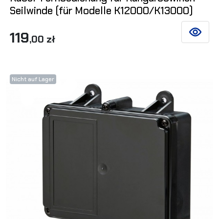
Seilwinde (für Modelle K12000/K13000)
119
SIEHE DE
,00 zł
Nicht auf Lager