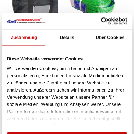
Zustimmung
Details
Über Cookies
Diese Webseite verwendet Cookies
Wir verwenden Cookies, um Inhalte und Anzeigen zu
personalisieren, Funktionen für soziale Medien anbieten

zu können und die Zugriffe auf unsere Website zu
analysieren. Außerdem geben wir Informationen zu Ihrer
Zubehör für die Winde mit max. Zugkraft
Verwendung unserer Website an unsere Partner für
von 4.5 Tonnen
soziale Medien, Werbung und Analysen weiter. Unsere
Partner führen diese Informationen möglicherweise mit
290
SIEHE DE
,00 zł
weiteren Daten zusammen, die Sie ihnen bereitgestellt
haben oder die sie im Rahmen Ihrer Nutzung der Dienste
gesammelt haben.