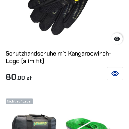

Schutzhandschuhe mit Kangaroowinch-
Logo (slim fit)
80
SIEHE DE
,00 zł
Nicht auf Lager