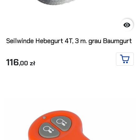

Seilwinde Hebegurt 4T, 3 m. grau Baumgurt
116
,00 zł
IN DE