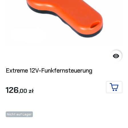

Extreme 12V-Funkfernsteuerung
126
,00 zł
IN DE
Nicht auf Lager