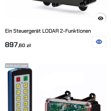

Ein Steuergerät LODAR 2-Funktionen
897
SIEHE DE
,60 zł
Nicht auf Lager