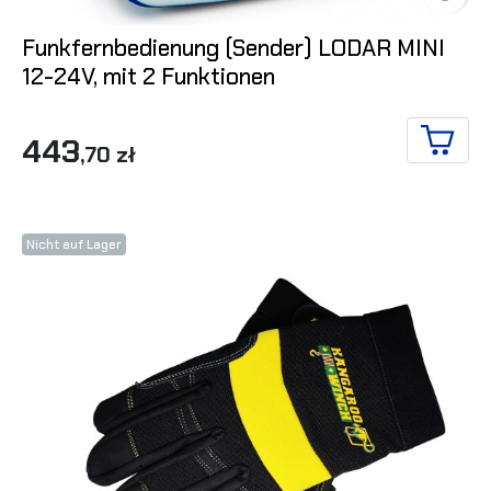
Funkfernbedienung (Sender) LODAR MINI
12-24V, mit 2 Funktionen
443
,70 zł
IN DE
Nicht auf Lager