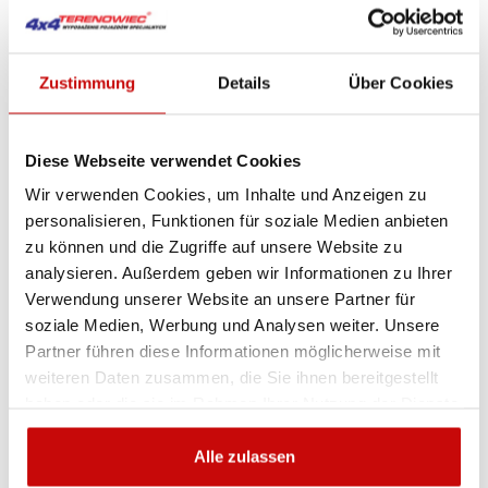
Artikel-Nr.:
LAZER-UTILITY-00U45-G2
Sie sind sich nicht sicher, welches Produkt
Zustimmung
Details
Über Cookies
am besten geeignet ist? Rufen Sie uns an,
wir beraten Sie gern.
Diese Webseite verwendet Cookies
+48 12 266 27 54
phone
Wir verwenden Cookies, um Inhalte und Anzeigen zu
personalisieren, Funktionen für soziale Medien anbieten
Lieferrichtlinie
Rückgabebestimmungen
zu können und die Zugriffe auf unsere Website zu
Datenschutzrichtlinie
analysieren. Außerdem geben wir Informationen zu Ihrer
Verwendung unserer Website an unsere Partner für
soziale Medien, Werbung und Analysen weiter. Unsere
Partner führen diese Informationen möglicherweise mit
Beschreibung
weiteren Daten zusammen, die Sie ihnen bereitgestellt
haben oder die sie im Rahmen Ihrer Nutzung der Dienste
gesammelt haben.
LED LAZER UTILITY 45 New
Alle zulassen