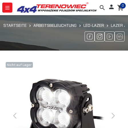
0

search
shopping_cart
STARTSEITE
ARBEITSBELEUCHTUNG
LED-LAZER
LAZER A
Nicht auf Lager
Previous
Next