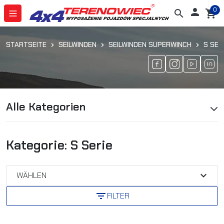
0

search
shopping_cart
STARTSEITE
SEILWINDEN
SEILWINDEN SUPERWINCH
S SER
Alle Kategorien
Kategorie: S Serie
expand_more
WÄHLEN
filter_list
FILTER