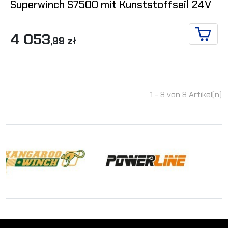
Superwinch S7500 mit Kunststoffseil 24V
4 053
,99 zł
IN DE
1 - 8 von 8 Artikel(n)