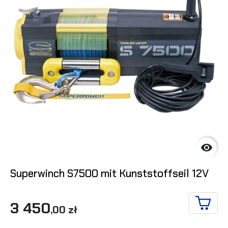

Superwinch S7500 mit Kunststoffseil 12V
3 450
,00 zł
IN DE