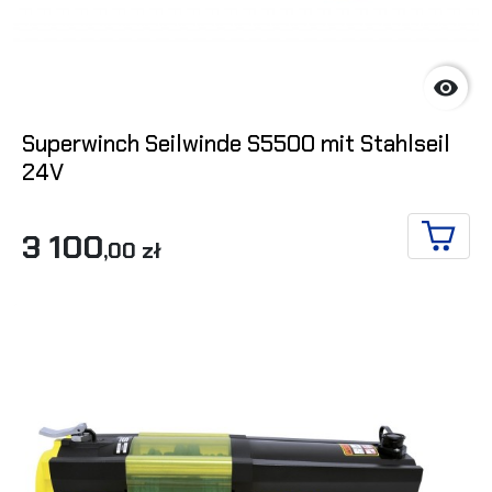

Superwinch Seilwinde S5500 mit Stahlseil
24V
3 100
,00 zł
IN DE