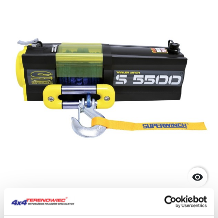

Superwinch Seilwinde S5500 mit
Kunststoffseil 12V