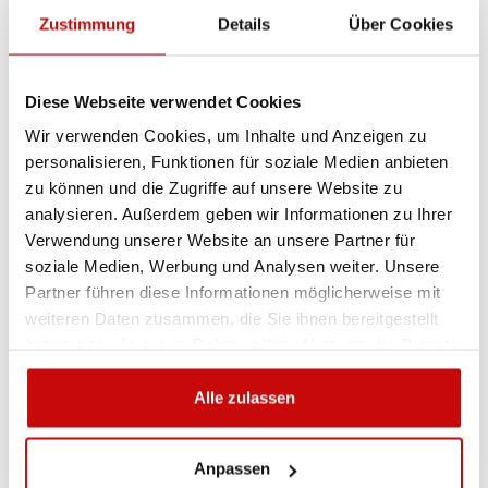
Zustimmung
Details
Über Cookies
3 350
,00 zł
IN DE
Diese Webseite verwendet Cookies
Wir verwenden Cookies, um Inhalte und Anzeigen zu
personalisieren, Funktionen für soziale Medien anbieten
zu können und die Zugriffe auf unsere Website zu
analysieren. Außerdem geben wir Informationen zu Ihrer
Verwendung unserer Website an unsere Partner für
soziale Medien, Werbung und Analysen weiter. Unsere
Partner führen diese Informationen möglicherweise mit
weiteren Daten zusammen, die Sie ihnen bereitgestellt
haben oder die sie im Rahmen Ihrer Nutzung der Dienste
gesammelt haben.
Alle zulassen
Anpassen