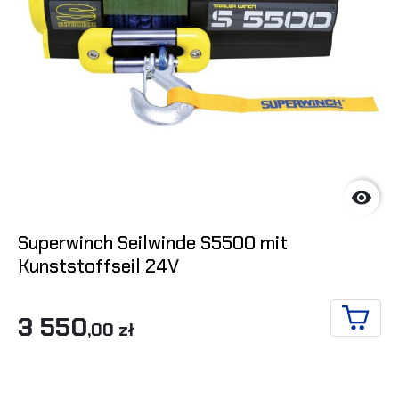

Superwinch Seilwinde S5500 mit
Kunststoffseil 24V
3 550
,00 zł
IN DE