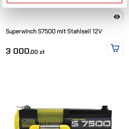

Superwinch S7500 mit Stahlseil 12V
3 000
,00 zł
IN DE