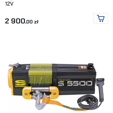
12V
2 900
,00 zł
IN DE