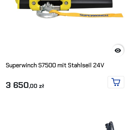

Superwinch S7500 mit Stahlseil 24V
3 650
,00 zł
IN DE