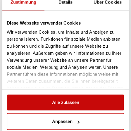
Zustimmung
Details
Über Cookies
Sie sind sich nicht sicher, welches Produkt
am besten geeignet ist? Rufen Sie uns an,
wir beraten Sie gern.
Diese Webseite verwendet Cookies
+48 12 266 27 54
phone
Wir verwenden Cookies, um Inhalte und Anzeigen zu
personalisieren, Funktionen für soziale Medien anbieten
zu können und die Zugriffe auf unsere Website zu
Lieferrichtlinie
Rückgabebestimmungen
analysieren. Außerdem geben wir Informationen zu Ihrer
Datenschutzrichtlinie
Verwendung unserer Website an unsere Partner für
soziale Medien, Werbung und Analysen weiter. Unsere
Partner führen diese Informationen möglicherweise mit
weiteren Daten zusammen, die Sie ihnen bereitgestellt
Beschreibung
haben oder die sie im Rahmen Ihrer Nutzung der Dienste
gesammelt haben.
Alle zulassen
KOSTENLOSER VERSAND!
Anpassen