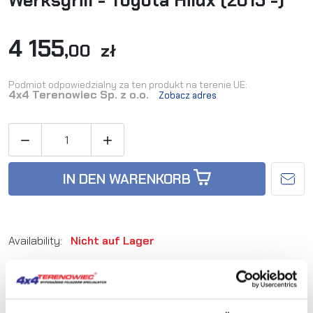
Werksgrill - Toyota Hilux (2015 -)
4 155
,00 zł
Podmiot odpowiedzialny za ten produkt na terenie UE:
4x4 Terenowiec Sp. z o.o.
Zobacz adres


IN DEN WARENKORB
Availability:
Nicht auf Lager
Artikel-Nr.:
LAZER-GK-HILUX-Elite-01K