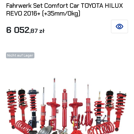
Fahrwerk Set Comfort Car TOYOTA HILUX
REVO 2016+ (+35mm/0kg)
6 052
SIEHE DE
,87 zł
Nicht auf Lager