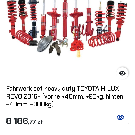

Fahrwerk set heavy duty TOYOTA HILUX
REVO 2016+ (vorne +40mm, +90kg, hinten
+40mm, +300kg)
8 186
SIEHE DE
,77 zł