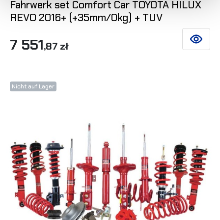
Fahrwerk set Comfort Car TOYOTA HILUX
REVO 2016+ (+35mm/0kg) + TUV
7 551
SIEHE DE
,87 zł
Nicht auf Lager