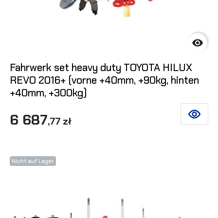

Fahrwerk set heavy duty TOYOTA HILUX
REVO 2016+ (vorne +40mm, +90kg, hinten
+40mm, +300kg)
6 687
SIEHE DE
,77 zł
Nicht auf Lager