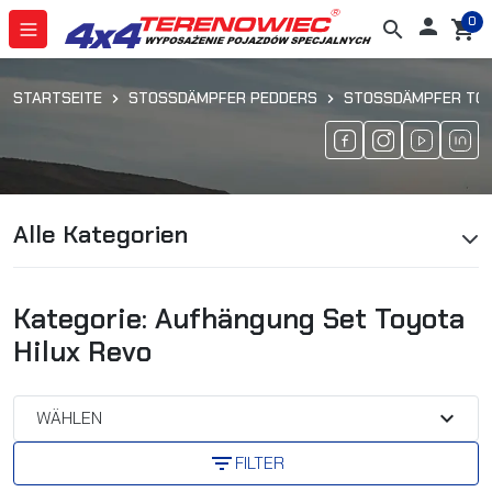
0

search
shopping_cart
STARTSEITE
STOSSDÄMPFER PEDDERS
STOSSDÄMPFER TOYO
Alle Kategorien
Kategorie: Aufhängung Set Toyota
Hilux Revo
expand_more
WÄHLEN
filter_list
FILTER