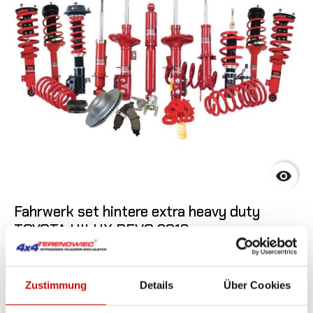

Fahrwerk set hintere extra heavy duty
TOYOTA HILUX REVO 2016+
(+30mm/+600kg)
4 372
SIEHE DE
Zustimmung
Details
Über Cookies
,56 zł