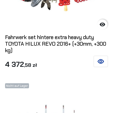

Fahrwerk set hintere extra heavy duty
TOYOTA HILUX REVO 2016+ (+30mm, +300
kg)
4 372
SIEHE DE
,58 zł
Nicht auf Lager