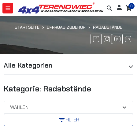
0

search
shopping_cart
STARTSEITE
OFFROAD ZUBEHÖR
RADABSTÄNDE
Alle Kategorien
Kategorie: Radabstände
expand_more
WÄHLEN
filter_list
FILTER