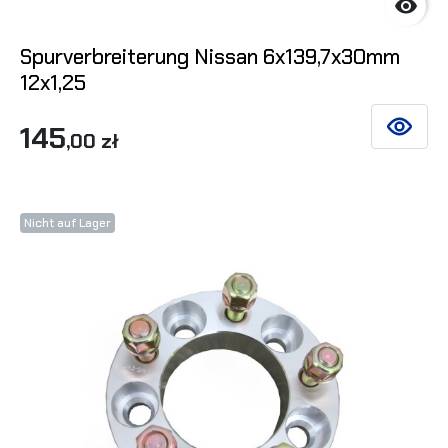

Spurverbreiterung Nissan 6x139,7x30mm
12x1,25
145
SIEHE DE
,00 zł
Nicht auf Lager