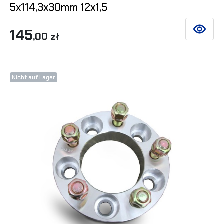
5x114,3x30mm 12x1,5
145
SIEHE DE
,00 zł
Nicht auf Lager