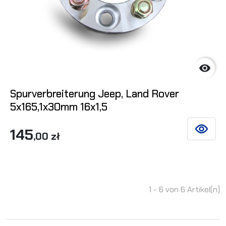

Spurverbreiterung Jeep, Land Rover
5x165,1x30mm 16x1,5
145
SIEHE DE
,00 zł
1 - 6 von 6 Artikel(n)