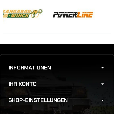
INFORMATIONEN
arrow_drop_down
IHR KONTO
arrow_drop_down
SHOP-EINSTELLUNGEN
arrow_drop_down