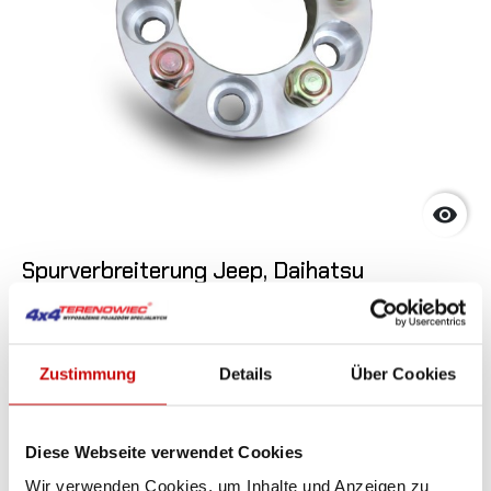

Spurverbreiterung Jeep, Daihatsu
5x139,7x30mm 12x1,5
145
SIEHE DE
,00 zł
Zustimmung
Details
Über Cookies
Diese Webseite verwendet Cookies
Nicht auf Lager
Wir verwenden Cookies, um Inhalte und Anzeigen zu