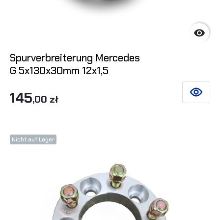

Spurverbreiterung Mercedes
G 5x130x30mm 12x1,5
145
SIEHE DE
,00 zł
Nicht auf Lager