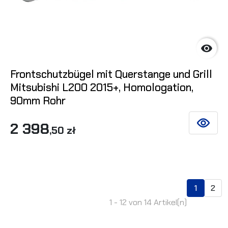

Frontschutzbügel mit Querstange und Grill
Mitsubishi L200 2015+, Homologation,
90mm Rohr
2 398
SIEHE DE
,50 zł
1
2
1 - 12 von 14 Artikel(n)