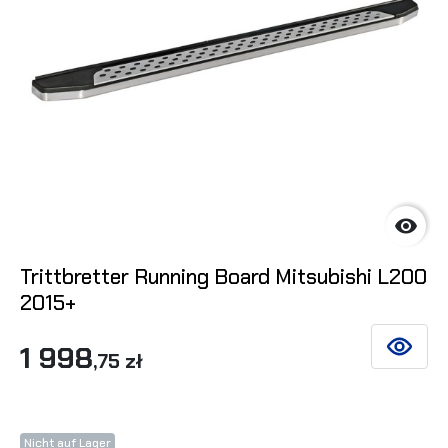

Trittbretter Running Board Mitsubishi L200
2015+
1 998
SIEHE DE
,75 zł
Nicht auf Lager