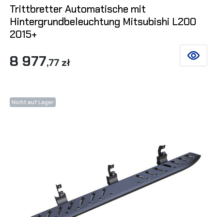
Trittbretter Automatische mit
Hintergrundbeleuchtung Mitsubishi L200
2015+
8 977
SIEHE DE
,77 zł
Nicht auf Lager