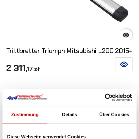

Trittbretter Triumph Mitsubishi L200 2015+
2 311
SIEHE DE
,17 zł
Nicht auf Lager
Zustimmung
Details
Über Cookies
Diese Webseite verwendet Cookies