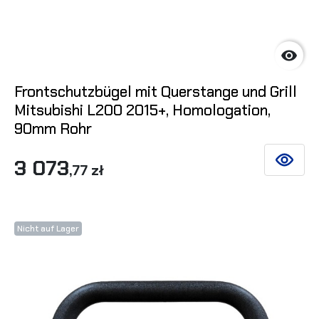

Frontschutzbügel mit Querstange und Grill
Mitsubishi L200 2015+, Homologation,
90mm Rohr
3 073
SIEHE DE
,77 zł
Nicht auf Lager