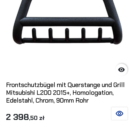

Frontschutzbügel mit Querstange und Grill
Mitsubishi L200 2015+, Homologation,
Edelstahl, Chrom, 90mm Rohr
2 398
SIEHE DE
,50 zł