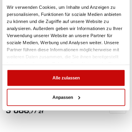
Wir verwenden Cookies, um Inhalte und Anzeigen zu
personalisieren, Funktionen für soziale Medien anbieten
zu können und die Zugriffe auf unsere Website zu
analysieren. Außerdem geben wir Informationen zu Ihrer
Verwendung unserer Website an unsere Partner für
soziale Medien, Werbung und Analysen weiter. Unsere
Partner führen diese Informationen möglicherweise mit
weiteren Daten zusammen, die Sie ihnen bereitgestellt

haben oder die sie im Rahmen Ihrer Nutzung der Dienste
gesammelt haben.
Frontschutzbügel mit Querstange und Grill
Alle zulassen
Mitsubishi L200 2015+, Homologation,
Edelstahl, schwarz matt, 90mm Rohr, LED
Anpassen
3 688
SIEHE DE
,77 zł