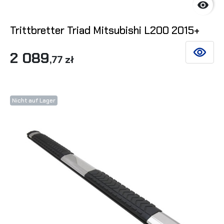

Trittbretter Triad Mitsubishi L200 2015+
2 089
SIEHE DE
,77 zł
Nicht auf Lager