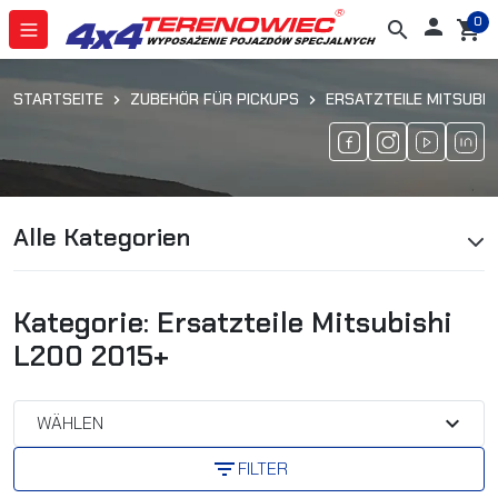
0

search
shopping_cart
STARTSEITE
ZUBEHÖR FÜR PICKUPS
ERSATZTEILE MITSUBIS
Alle Kategorien
Kategorie: Ersatzteile Mitsubishi
L200 2015+
expand_more
WÄHLEN
filter_list
FILTER