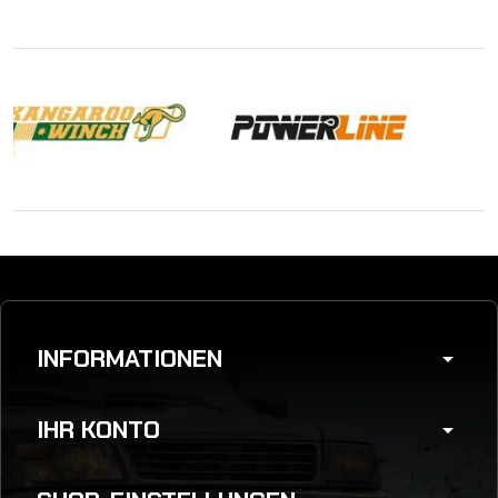
INFORMATIONEN
arrow_drop_down
IHR KONTO
arrow_drop_down