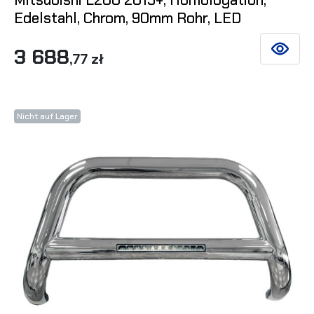
Edelstahl, Chrom, 90mm Rohr, LED
3 688
SIEHE DE
,77 zł
Nicht auf Lager