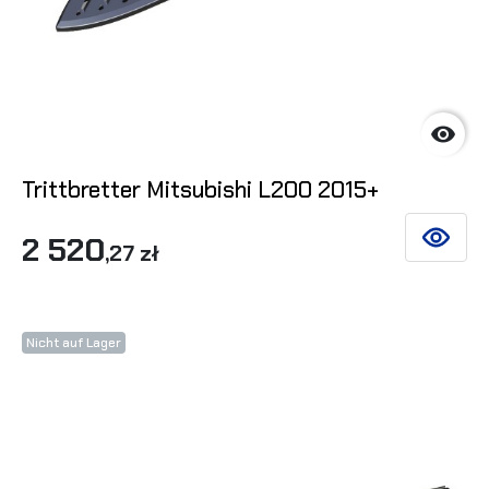

Trittbretter Mitsubishi L200 2015+
2 520
SIEHE DE
,27 zł
Nicht auf Lager