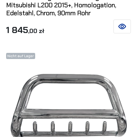
Mitsubishi L200 2015+, Homologation,
Edelstahl, Chrom, 90mm Rohr
1 845
SIEHE DE
,00 zł
Nicht auf Lager