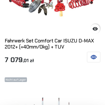

Fahrwerk Set Comfort Car ISUZU D-MAX
2012+ (+40mm/0kg) + TUV
7 079
SIEHE DE
,01 zł
Nicht auf Lager