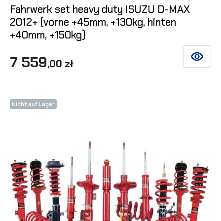
Fahrwerk set heavy duty ISUZU D-MAX
2012+ (vorne +45mm, +130kg, hinten
+40mm, +150kg)
7 559
SIEHE DE
,00 zł
Nicht auf Lager