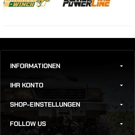
INFORMATIONEN
arrow_drop_down
IHR KONTO
arrow_drop_down
SHOP-EINSTELLUNGEN
arrow_drop_down
FOLLOW US
arrow_drop_down