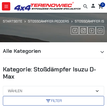
0

search
shopping_cart
STARTSEITE
STOSSDÄMPFER PEDDERS
STOSSDÄMPFER ISUZ
Alle Kategorien
Kategorie: Stoßdämpfer Isuzu D-
Max
expand_more
WÄHLEN
filter_list
FILTER