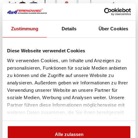
Zustimmung
Details
Über Cookies
Diese Webseite verwendet Cookies
Wir verwenden Cookies, um Inhalte und Anzeigen zu
personalisieren, Funktionen für soziale Medien anbieten
zu können und die Zugriffe auf unsere Website zu

analysieren. Außerdem geben wir Informationen zu Ihrer
Verwendung unserer Website an unsere Partner für
Fahrwerk Set hintere extra heavy duty
soziale Medien, Werbung und Analysen weiter. Unsere
ISUZU D-MAX 2012++ (+40mm/+300kg)
Partner führen diese Informationen möglicherweise mit
weiteren Daten zusammen, die Sie ihnen bereitgestellt
4 160
SIEHE DE
,00 zł
haben oder die sie im Rahmen Ihrer Nutzung der Dienste
gesammelt haben.
Alle zulassen