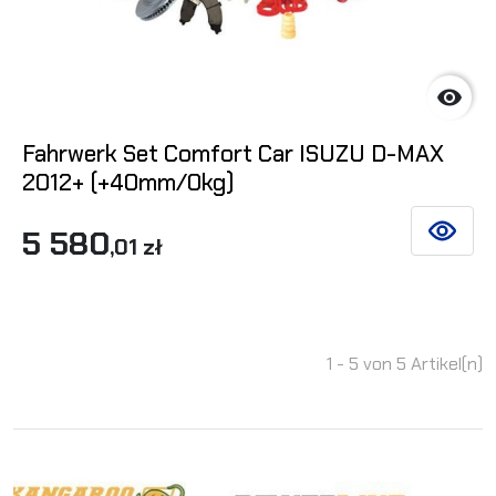

Fahrwerk Set Comfort Car ISUZU D-MAX
2012+ (+40mm/0kg)
5 580
SIEHE DE
,01 zł
1 - 5 von 5 Artikel(n)