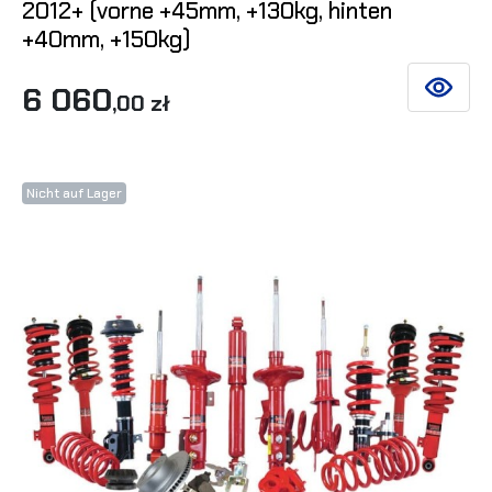
2012+ (vorne +45mm, +130kg, hinten
+40mm, +150kg)
6 060
SIEHE DE
,00 zł
Nicht auf Lager