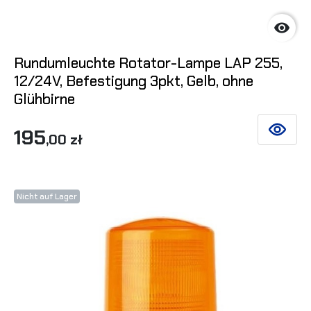

Rundumleuchte Rotator-Lampe LAP 255,
12/24V, Befestigung 3pkt, Gelb, ohne
Glühbirne
195
SIEHE DE
,00 zł
Nicht auf Lager