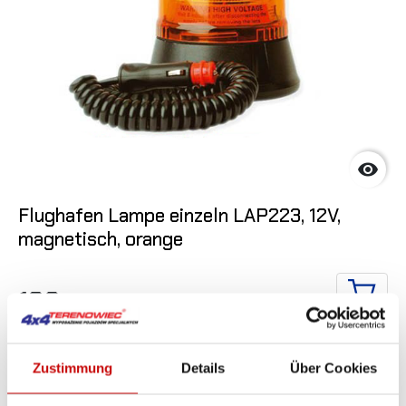

Flughafen Lampe einzeln LAP223, 12V,
magnetisch, orange
193
,77 zł
IN DE
Zustimmung
Details
Über Cookies