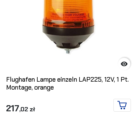

Flughafen Lampe einzeln LAP225, 12V, 1 Pt.
Montage, orange
217
,02 zł
IN DE