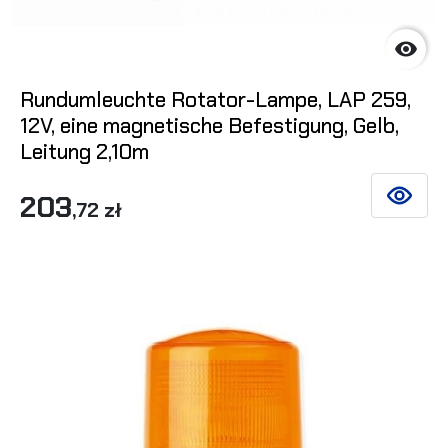

Rundumleuchte Rotator-Lampe, LAP 259,
12V, eine magnetische Befestigung, Gelb,
Leitung 2,10m
203
SIEHE DE
,72 zł