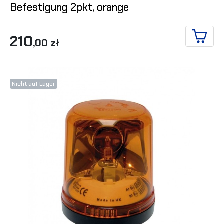
Befestigung 2pkt, orange
210
,00 zł
IN DE
Nicht auf Lager