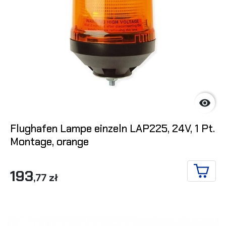

Flughafen Lampe einzeln LAP225, 24V, 1 Pt.
Montage, orange
193
,77 zł
IN DE