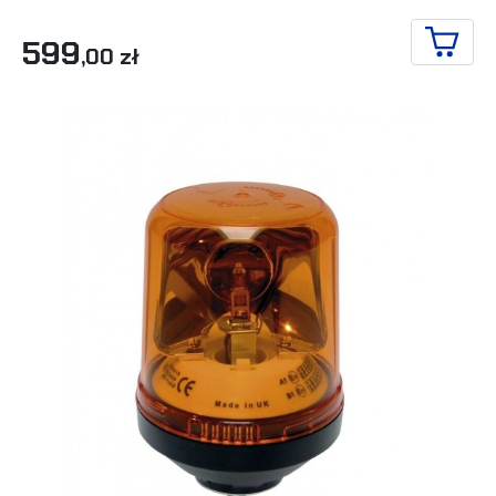
599
,00 zł
IN DE