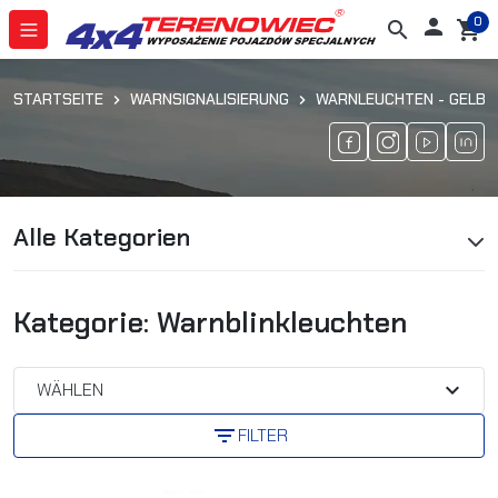
0

search
shopping_cart
STARTSEITE
WARNSIGNALISIERUNG
WARNLEUCHTEN - GELB
Alle Kategorien
Kategorie: Warnblinkleuchten
expand_more
WÄHLEN
filter_list
FILTER