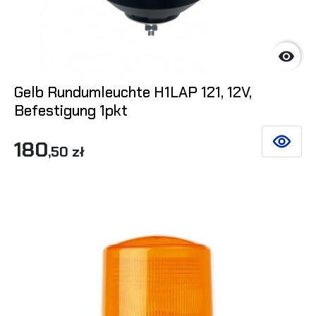

Gelb Rundumleuchte H1LAP 121, 12V,
Befestigung 1pkt
180
SIEHE DE
,50 zł