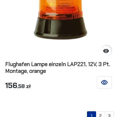

Flughafen Lampe einzeln LAP221, 12V, 3 Pt.
Montage, orange
156
SIEHE DE
,58 zł
1
2
3