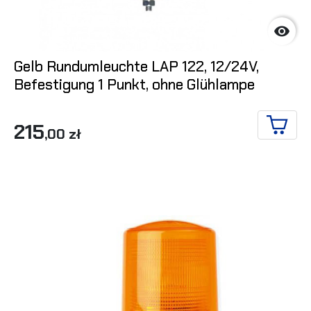

Gelb Rundumleuchte LAP 122, 12/24V,
Befestigung 1 Punkt, ohne Glühlampe
215
,00 zł
IN DE