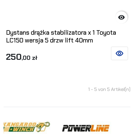

Dystans drążka stabilizatora x 1 Toyota
LC150 wersja 5 drzw lift 40mm
250
SIEHE DE
,00 zł
1 - 5 von 5 Artikel(n)