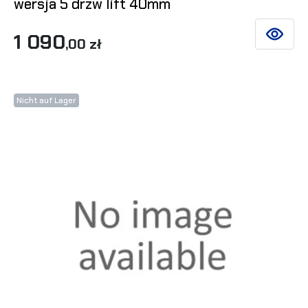
wersja 5 drzw lift 40mm
1 090
SIEHE DE
,00 zł
Nicht auf Lager