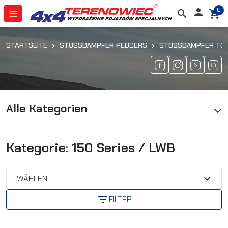
0

search
shopping_cart
STARTSEITE
STOSSDÄMPFER PEDDERS
STOSSDÄMPFER TOYO
Alle Kategorien
Kategorie: 150 Series / LWB
expand_more
WÄHLEN
filter_list
FILTER