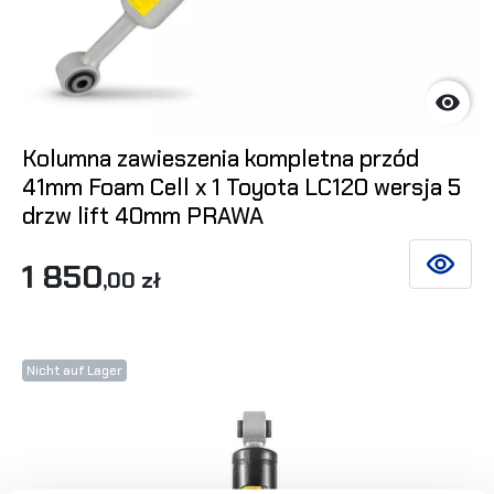

Kolumna zawieszenia kompletna przód
41mm Foam Cell x 1 Toyota LC120 wersja 5
drzw lift 40mm PRAWA
1 850
SIEHE DE
,00 zł
Nicht auf Lager