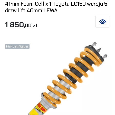
41mm Foam Cell x 1 Toyota LC150 wersja 5
drzw lift 40mm LEWA
1 850
SIEHE DE
,00 zł
Nicht auf Lager