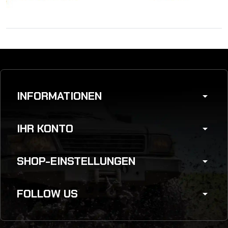
INFORMATIONEN
arrow_drop_down
IHR KONTO
arrow_drop_down
SHOP-EINSTELLUNGEN
arrow_drop_down
FOLLOW US
arrow_drop_down