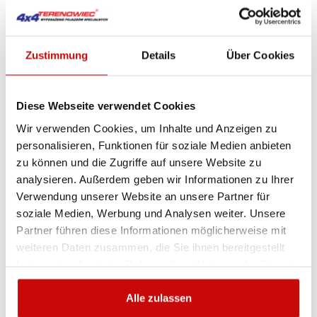
Zustimmung
Details
Über Cookies
Diese Webseite verwendet Cookies
Wir verwenden Cookies, um Inhalte und Anzeigen zu
personalisieren, Funktionen für soziale Medien anbieten
zu können und die Zugriffe auf unsere Website zu

analysieren. Außerdem geben wir Informationen zu Ihrer
Verwendung unserer Website an unsere Partner für
Amortyzator 41mm Foam Cell tył x2 Toyota
soziale Medien, Werbung und Analysen weiter. Unsere
LC150 wersja 5 drzw lift 40mm
Partner führen diese Informationen möglicherweise mit
weiteren Daten zusammen, die Sie ihnen bereitgestellt
720
haben oder die sie im Rahmen Ihrer Nutzung der Dienste
SIEHE DE
,00 zł
gesammelt haben.
Alle zulassen