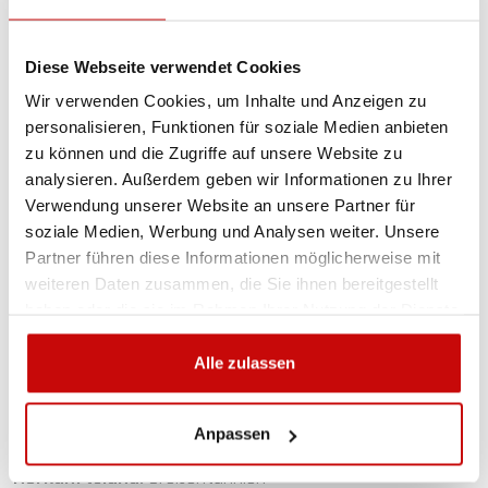
Wetterbedingungen getestet.
Die Leuchte erfüllt alle relevanten EU-Zertifizierungen und
Diese Webseite verwendet Cookies
Normen:
ECE R65, EC95/54 EMC
, die für Warnleuchten
vorgeschrieben sind.
Wir verwenden Cookies, um Inhalte und Anzeigen zu
Ihr Mechanismus gewährleistet einen störungsfreien
personalisieren, Funktionen für soziale Medien anbieten
Betrieb im Temperaturbereich von
-30 bis +50 °C
.
zu können und die Zugriffe auf unsere Website zu
Die Leuchte ist wasserdicht.
analysieren. Außerdem geben wir Informationen zu Ihrer
Die Farbe der Lichtkuppel richtet sich nach dem
Verwendung unserer Website an unsere Partner für
vorgesehenen Einsatzzweck.
soziale Medien, Werbung und Analysen weiter. Unsere
Partner führen diese Informationen möglicherweise mit
Spannung:
12V
weiteren Daten zusammen, die Sie ihnen bereitgestellt
Garantie:
2 Jahre
haben oder die sie im Rahmen Ihrer Nutzung der Dienste
Lichtquelle:
Rotator
gesammelt haben.
Montage:
Festmontage
Alle zulassen
Abmessungen:
203 mm x 130 mm
Farbe:
Orange
Zulassung:
R65
Anpassen
Betriebstemperatur:
-30 °C bis +50 °C
Herkunftsland:
Großbritannien