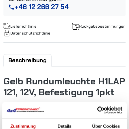
+48 12 266 27 54
phone
Lieferrichtlinie
Rückgabebestimmungen
Datenschutzrichtlinie
Beschreibung
Gelb Rundumleuchte H1LAP
121, 12V, Befestigung 1pkt
LAP Warnleuchte mit Einpunktbefestigung, 12V
– eine
professionelle Leuchte für Spezialfahrzeuge.
Sie bietet bis zu 30 % mehr Lichthelligkeit, eine sehr hohe
Blitzfrequenz und wurde für den Einsatz unter extremen
Zustimmung
Details
Über Cookies