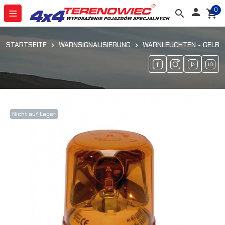
0

search
shopping_cart
STARTSEITE
WARNSIGNALISIERUNG
WARNLEUCHTEN - GELB
Nicht auf Lager