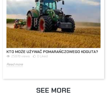
KTO MOŻE UŻYWAĆ POMARAŃCZOWEGO KOGUTA?
25978
views
0
Liked
Read more
SEE MORE