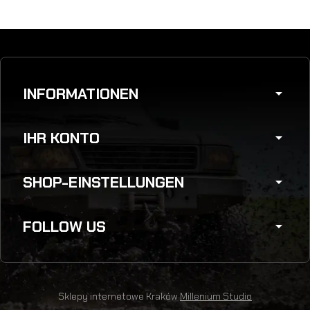
INFORMATIONEN
arrow_drop_down
IHR KONTO
arrow_drop_down
SHOP-EINSTELLUNGEN
arrow_drop_down
FOLLOW US
arrow_drop_down
Sklepy internetowe Kraków
Millenium Studio