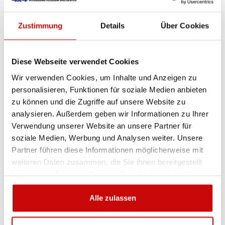
am besten geeignet ist? Rufen Sie uns an,
wir beraten Sie gern.
+48 12 266 27 54
Zustimmung
Details
Über Cookies
phone
Diese Webseite verwendet Cookies
Lieferrichtlinie
Rückgabebestimmungen
Datenschutzrichtlinie
Wir verwenden Cookies, um Inhalte und Anzeigen zu
personalisieren, Funktionen für soziale Medien anbieten
zu können und die Zugriffe auf unsere Website zu
analysieren. Außerdem geben wir Informationen zu Ihrer
Beschreibung
Verwendung unserer Website an unsere Partner für
soziale Medien, Werbung und Analysen weiter. Unsere
Partner führen diese Informationen möglicherweise mit
Lichtscheibe für
weiteren Daten zusammen, die Sie ihnen bereitgestellt
Rundumkennleuchte
haben oder die sie im Rahmen Ihrer Nutzung der Dienste
gesammelt haben.
XCBMV 1611
Alle zulassen