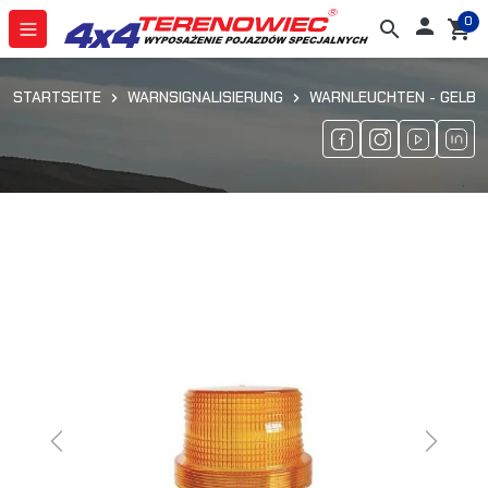
0

search
shopping_cart
STARTSEITE
WARNSIGNALISIERUNG
WARNLEUCHTEN - GELB
Previous
Next