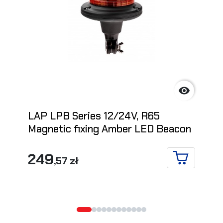

LAP LPB Series 12/24V, R65
Magnetic fixing Amber LED Beacon
249
,57 zł
IN DEN WA