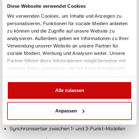
R65
Diese Webseite verwendet Cookies
Die LAP LFB-050 ist eine moderne LED-Warnleuchte mit 12
Wir verwenden Cookies, um Inhalte und Anzeigen zu
leistungsstarken 3W-LEDs, konzipiert für maximale
personalisieren, Funktionen für soziale Medien anbieten
Sichtbarkeit und Robustheit. Mit ECE R65 Zulassung und
zu können und die Zugriffe auf unsere Website zu
dualer Spannungsversorgung ist sie ideal für
analysieren. Außerdem geben wir Informationen zu Ihrer
Einsatzfahrzeuge, Nutzfahrzeuge und Offroad-
Verwendung unserer Website an unsere Partner für
Anwendungen.
soziale Medien, Werbung und Analysen weiter. Unsere
Partner führen diese Informationen möglicherweise mit
✅
Hauptmerkmale:
weiteren Daten zusammen, die Sie ihnen bereitgestellt
haben oder die sie im Rahmen Ihrer Nutzung der Dienste
Dual-Spannung (10–30V DC)
gesammelt haben.
4 ECE R65-zertifizierte Blitzmuster: einfach, doppelt
Alle zulassen
(Standard), dreifach, vierfach
120 Blitze/Min. mit Speicherfunktion für das letzte
Anpassen
Muster
Synchronisierbar zwischen 1- und 3-Punkt-Modellen