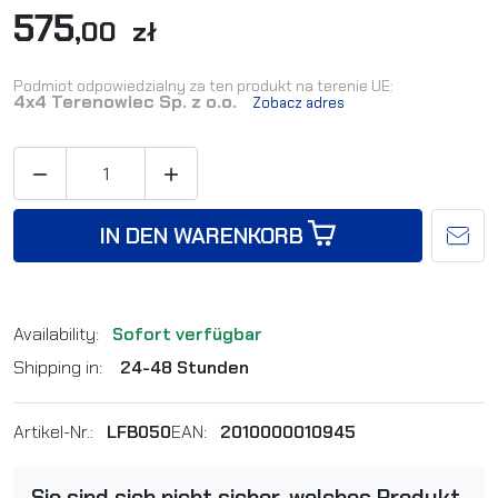
575
,00 zł
Podmiot odpowiedzialny za ten produkt na terenie UE:
4x4 Terenowiec Sp. z o.o.
Zobacz adres


IN DEN WARENKORB
Availability:
Sofort verfügbar
Shipping in:
24-48 Stunden
Artikel-Nr.:
LFB050
EAN:
2010000010945
Sie sind sich nicht sicher, welches Produkt