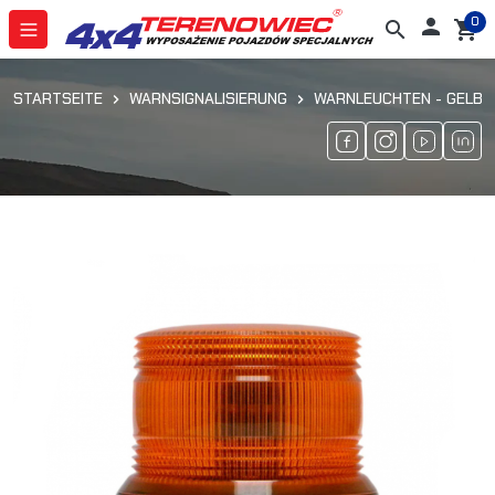
0

search
shopping_cart
STARTSEITE
WARNSIGNALISIERUNG
WARNLEUCHTEN - GELB