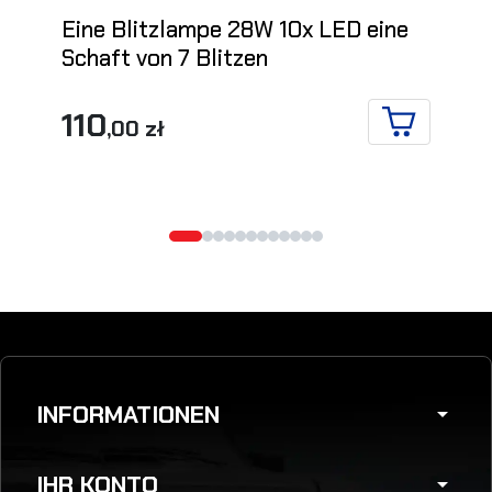
Eine Blitzlampe 28W 10x LED eine
Schaft von 7 Blitzen
110
,00 zł
IN DEN WA
INFORMATIONEN
arrow_drop_down
IHR KONTO
arrow_drop_down