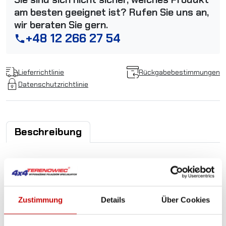
am besten geeignet ist? Rufen Sie uns an,
wir beraten Sie gern.
+48 12 266 27 54
phone
Lieferrichtlinie
Rückgabebestimmungen
Datenschutzrichtlinie
Beschreibung
LED Rundumkennleuchten
LAP LFB-050 LED, 12/24V,
Zustimmung
Details
Über Cookies
Gelb, 3-Punkt Befestigung,