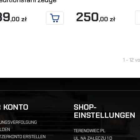
89
250
,00 zł
,00 zł
IN DEN WARENKORB
1 - 12 v
R KONTO
SHOP-
EINSTELLUNGEN
UNGSVERFOLGUNG
LDEN
TERENOWIEC.PL
TZERKONTO ERSTELLEN
UL. NA ZAŁĘCZU 1 D