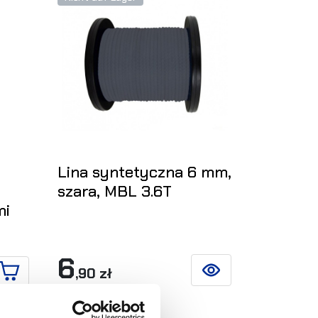
Lina syntetyczna 6 mm,
szara, MBL 3.6T
mi
6
,90 zł
SIEHE DETAILS
IN DEN WARENKORB