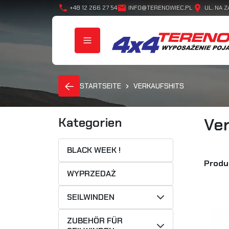
phone
mail
location_on
+48 12 266 27 54
INFO@TERENOWIEC.PL
UL. NA Z
STARTSEITE
VERKAUFSHITS
Ver
Kategorien
BLACK WEEK !
Produ
WYPRZEDAŻ
SEILWINDEN
ZUBEHÖR FÜR