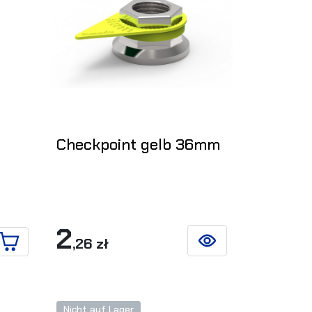
Checkpoint gelb 36mm
t
2
,26 zł
SIEHE DETAILS
IN DEN WARENKORB
Nicht auf Lager