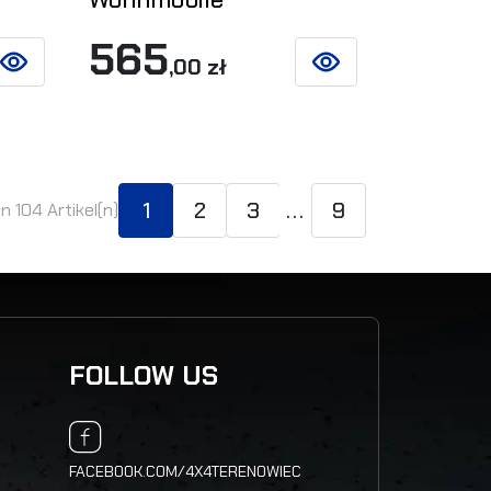
565
,00 zł
SIEHE DETAILS
SIEHE DETAILS
1
2
3
...
9
on 104 Artikel(n)
FOLLOW US
FACEBOOK.COM/4X4TERENOWIEC