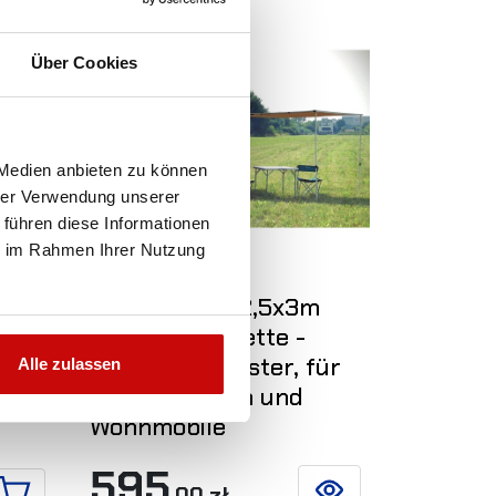
Nicht auf Lager
Über Cookies
 Medien anbieten zu können
hrer Verwendung unserer
 führen diese Informationen
ie im Rahmen Ihrer Nutzung
 5
Automarkise 2,5x3m
mit PVC-Kassette -
Ripstop-Polyester, für
Alle zulassen
Geländewagen und
Wohnmobile
595
,00 zł