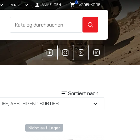
0

shopping_cart
ANMELDEN
WARENKORB
SUCHE
sort
Sortiert nach:
expand_more
UFE, ABSTEIGEND SORTIERT
Nicht auf Lager