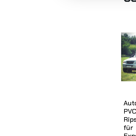
Aut
PVC
Rips
für
Exp