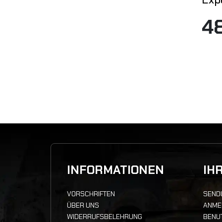
4
INFORMATIONEN
IH
VORSCHRIFTEN
SEND
ÜBER UNS
ANME
WIDERRUFSBELEHRUNG
BENU