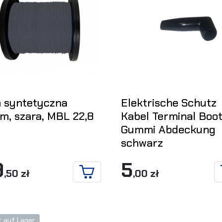
a syntetyczna
Elektrische Schutz
m, szara, MBL 22,8
Kabel Terminal Boo
Gummi Abdeckung
schwarz
9
5
,50 zł
,00 zł
IN DEN WARENKORB
t auf Lager