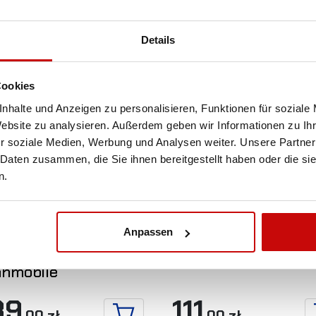
Details
Cookies
nhalte und Anzeigen zu personalisieren, Funktionen für soziale
Website zu analysieren. Außerdem geben wir Informationen zu I
r soziale Medien, Werbung und Analysen weiter. Unsere Partner
 Daten zusammen, die Sie ihnen bereitgestellt haben oder die s
n.
omarkise 2x3m mit
Kunststoffseil grey
-Kassette -
mm x 15 m. mit
stop-Polyester, für
Rohrkausche und
Anpassen
ändewagen und
Haken 2.9T
nmobile
39
111
,00 zł
,00 zł