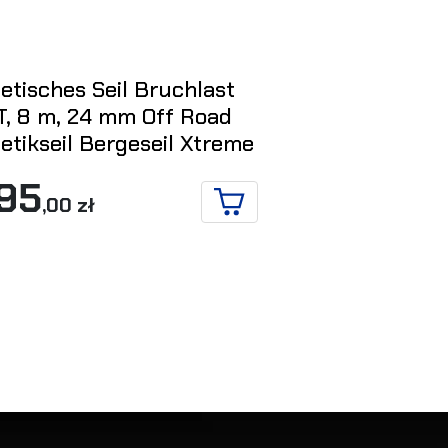
etisches Seil Bruchlast
Begreseil K
 T, 8 m, 24 mm Off Road
x 8 m. – 12.
etikseil Bergeseil Xtreme
177
,00 zł
95
,00 zł
IN DEN WARENKORB