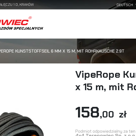
AŁĘCZU 1 D, KRAKÓW
PEROPE KUNSTSTOFFSEIL 6 MM X 15 M, MIT ROHRKAUSCHE 2.9T
VipeRope Ku
x 15 m, mit 
158
,00 zł
Podmiot odpowiedzialny za ten 
4x4 Terenowiec Sp. z o.o