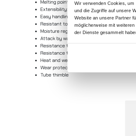
Melting point: 144℃ — 152℃
Wir verwenden Cookies, um I
Extensibility: max. 3%
und die Zugriffe auf unsere 
Easy handling
Website an unsere Partner fü
Resistant to UV light: very good
möglicherweise mit weiteren
Moisture regain: none
der Dienste gesammelt habe
Attack by water: none
Resistance to acids and alkali: excellent
Resistance to most chemicals: excellent
Heat and wear protection
Wear protection
Tube thimble