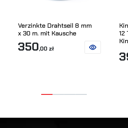
Verzinkte Drahtseil 8 mm
Kin
x 30 m. mit Kausche
12
Kin
350
,00 zł
SIEHE DETAILS
3
DEN WARENKORB