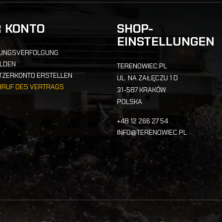
R KONTO
SHOP-
EINSTELLUNGEN
UNGSVERFOLGUNG
LDEN
TERENOWIEC.PL
TZERKONTO ERSTELLEN
UL. NA ZAŁĘCZU 1 D
RRUF DES VERTRAGS
31-587 KRAKÓW
POLSKA
+48 12 266 27 54
INFO@TERENOWIEC.PL