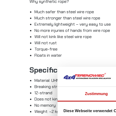
Why synthetic rope?
Much safer than steel wire rope
Much stronger than steel wire rope
Extremely lightweight – very easy to use
No more injuries of hands from wire rope
Will not kink like steel wire rope
Will not rust
Torque-free
Floats in water
Specification
Material: UHMWPE SK75
Breaking strength: 2900kgs
12-strand
Zustimmung
Does not kink
No memory
Diese Webseite verwendet 
Weight: ~2 kg