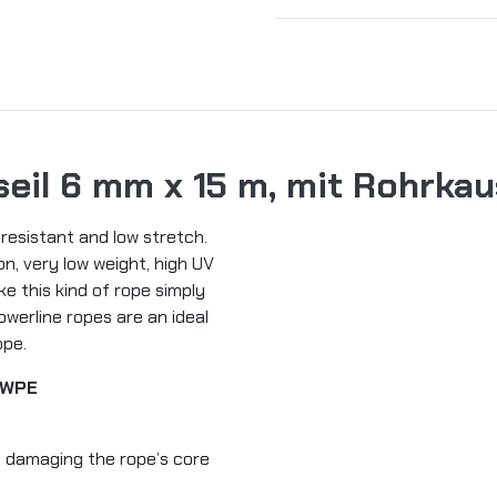
eil 6 mm x 15 m, mit Rohrkau
resistant and low stretch.
on, very low weight, high UV
ake this kind of rope simply
owerline ropes are an ideal
ope.
HMWPE
om damaging the rope’s core