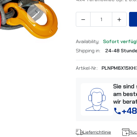
Next


Availability:
Sofort verfüg
Shipping in:
24-48 Stund
Artikel-Nr.:
PLNPM6X15KH
Sie sind
am beste
wir bera
+48
phone
Lieferrichtlinie
Rüc