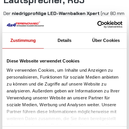
Lautsprecher, R65
Der
niedrigprofilige LED-Warnbalken Xpert
(nur 80 mm
hoch) des britischen Herstellers
Haztec
ist mit
zwei 360-
Grad-LED-Modulen
, zusätzlichen Reflektoren zur
Verstärkung des Lichtblitzes, einem
beleuchteten
Zustimmung
Details
Über Cookies
weißen Panel
und einem integrierten
100W-
Lautsprecher
ausgestattet.
Im Lieferumfang enthalten ist ein
Gummimontagesatz
Diese Webseite verwendet Cookies
zur sicheren Befestigung auf dem Fahrzeugdach. Mit einer
Wir verwenden Cookies, um Inhalte und Anzeigen zu
Länge von 1409 mm ist dieser Balken besonders geeignet
personalisieren, Funktionen für soziale Medien anbieten
für
Transporter und Kleinbusse
. Die Lampe ist
R65-
zu können und die Zugriffe auf unsere Website zu
zertifiziert
und erfüllt damit die europäischen
analysieren. Außerdem geben wir Informationen zu Ihrer
Sicherheitsanforderungen.
Verwendung unserer Website an unsere Partner für
soziale Medien, Werbung und Analysen weiter. Unsere
Einsatzbereiche:
Partner führen diese Informationen möglicherweise mit
Pannendienste
weiteren Daten zusammen, die Sie ihnen bereitgestellt
haben oder die sie im Rahmen Ihrer Nutzung der Dienste
Straßen- und Autobahnwartung