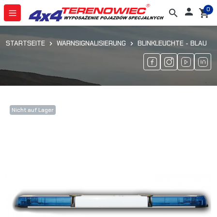
0

search
shopping_cart
STARTSEITE
WARNSIGNALISIERUNG
BLINKLEUCHTE - BLAU
Nicht auf Lager