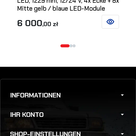
LED, 1229 mm, 12/24 V, 4x Ecke + 8x
Mitte gelb / blaue LED-Module
6 000
,00 zł
SIEHE DETAIL
INFORMATIONEN
arrow_drop_down
IHR KONTO
arrow_drop_down
SHOP-EINSTELLUNGEN
arrow_drop_down