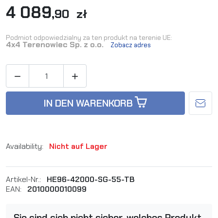
4 089
,90 zł
Podmiot odpowiedzialny za ten produkt na terenie UE:
4x4 Terenowiec Sp. z o.o.
Zobacz adres


IN DEN WARENKORB
Availability:
Nicht auf Lager
Artikel-Nr.:
HE96-42000-SG-55-TB
EAN:
2010000010099
Sie sind sich nicht sicher, welches Produkt