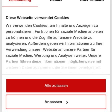
Die flache (nur 50 mm hohe) Powerlight Falcon
Warnleuchte
bietet das beste Preis-Leistungs-Verhältnis
auf dem Markt. Sie ist mit 30 energiesparenden LED-
Diese Webseite verwendet Cookies
Dioden ausgestattet und verfügt über variable Lichtmodi.
Die LED-Module zeichnen sich durch eine hohe
Wir verwenden Cookies, um Inhalte und Anzeigen zu
Leuchtkraft aus. Mit einer Länge von
120 cm
ist die
personalisieren, Funktionen für soziale Medien anbieten
Leuchte ideal für kleine und mittelgroße Fahrzeuge wie
zu können und die Zugriffe auf unsere Website zu
Pick-ups oder kleinere LKWs geeignet.
analysieren. Außerdem geben wir Informationen zu Ihrer
Verwendung unserer Website an unsere Partner für
Im Lieferumfang enthalten:
Montagesatz, Steuergerät
soziale Medien, Werbung und Analysen weiter. Unsere
und Verkabelung.
Partner führen diese Informationen möglicherweise mit
weiteren Daten zusammen, die Sie ihnen bereitgestellt
Produkteigenschaften:
haben oder die sie im Rahmen Ihrer Nutzung der Dienste
Robustes Gehäuse aus Aluminium und Polycarbonat
gesammelt haben.
Alle zulassen
Weiß beleuchtetes Frontpanel
Variable Leuchtmodi
Anpassen
Wetterfest und widerstandsfähig