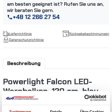
am besten geeignet ist? Rufen Sie uns an,
wir beraten Sie gern.
+48 12 266 27 54
phone
Lieferrichtlinie
Rückgabebestimmungen
Datenschutzrichtlinie
Beschreibung
Powerlight Falcon LED-
Warnbalken, 120 cm, blau,
12/24V, R65
Zustimmung
Details
Über Cookies