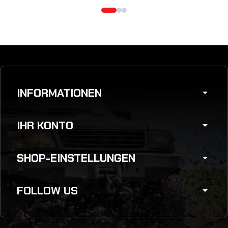
INFORMATIONEN
arrow_drop_down
IHR KONTO
arrow_drop_down
SHOP-EINSTELLUNGEN
arrow_drop_down
FOLLOW US
arrow_drop_down