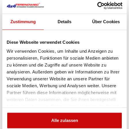
Die flache (nur 50 mm hohe) Powerlight Falcon
Warnleuchte bietet das beste Preis-Leistungs-Verhältnis
auf dem Markt. Sie ist mit 30 energiesparenden LEDs
ausgestattet und verfügt über variable Lichtmodi. Die
Zustimmung
Details
Über Cookies
LED-Module zeichnen sich durch eine hohe Leuchtkraft
aus. Die Länge von 145 cm eignet sich ideal für kleine und
mittelgroße Fahrzeuge (z. B. Pick-ups, kleine LKWs).
Diese Webseite verwendet Cookies
Wir verwenden Cookies, um Inhalte und Anzeigen zu
Im Lieferumfang enthalten:
Montagesatz, Steuerung
personalisieren, Funktionen für soziale Medien anbieten
und Verkabelung.
zu können und die Zugriffe auf unsere Website zu
Robustes Gehäuse aus Aluminium und Polycarbonat
analysieren. Außerdem geben wir Informationen zu Ihrer
Verwendung unserer Website an unsere Partner für
Weiß beleuchtetes Frontpanel
soziale Medien, Werbung und Analysen weiter. Unsere
Partner führen diese Informationen möglicherweise mit
Variable Leuchtmodi
weiteren Daten zusammen, die Sie ihnen bereitgestellt
Wetterfest
haben oder die sie im Rahmen Ihrer Nutzung der Dienste
gesammelt haben.
Ultra-flache Bauweise – nur 50 mm hoch!
Alle zulassen