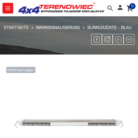
0

search
shopping_cart
STARTSEITE
WARNSIGNALISIERUNG
BLINKLEUCHTE - BLAU
Nicht auf Lager
Previous
Next