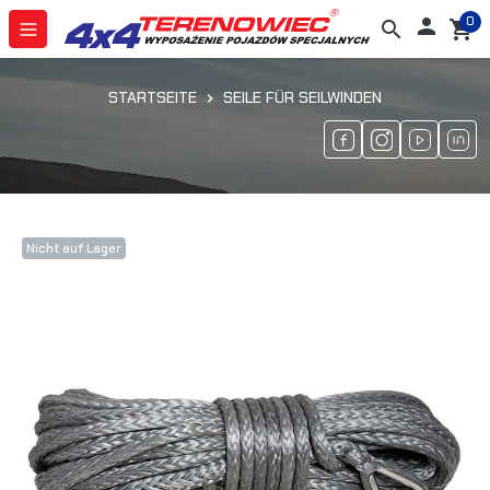
0

search
shopping_cart
STARTSEITE
SEILE FÜR SEILWINDEN
Nicht auf Lager