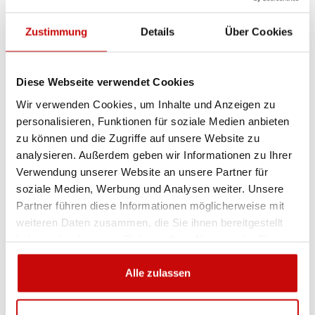
– begrenzte Temperaturresistenz (Schmelzpunkt 150º C),
Zustimmung
Details
Über Cookies
– max. Arbeitstemperatur 70º C,
– Faserdichte 0,97.
Diese Webseite verwendet Cookies
Konstruktion: Das Seil wird aus 12 Litzen in verschiedene
Wir verwenden Cookies, um Inhalte und Anzeigen zu
Drehrichtungen (6 mit und 6 gegen den Uhrzeigersinn)
personalisieren, Funktionen für soziale Medien anbieten
geflochten, was zur groβen Resistenz des Seils gegen
zu können und die Zugriffe auf unsere Website zu
Querkräfte beiträgt. Das Seil wird mit Hilfe einer 12-
analysieren. Außerdem geben wir Informationen zu Ihrer
spuligen Fertigungsmaschine aus HMPE-Syntetikfasern
Verwendung unserer Website an unsere Partner für
hergestellt.
soziale Medien, Werbung und Analysen weiter. Unsere
Partner führen diese Informationen möglicherweise mit
Geringe Seildehnung wird bei beengten Platzverhältnissen
weiteren Daten zusammen, die Sie ihnen bereitgestellt
zum Vorteil, wenn die eventuelle Dehnungskraft eine groβe
haben oder die sie im Rahmen Ihrer Nutzung der Dienste
Gefahr darstellt, z.B. bei den Seilwinden, Schleppern oder
gesammelt haben.
beim Anlegen der Schiffe.
Alle zulassen
HMPE-Syntetikfaser eignen sich besonders da, wo groβer
Wert auf kleines Gewicht und einfache Handhabung gelegt