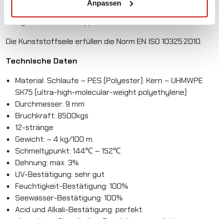
Anpassen
wird, auch im Schiffverkehr zum schnellen und sicheren
Anlegen oder Abschleppen.
Die Kunststoffseile erfüllen die Norm EN ISO 10325:2010.
Technische Daten
Material: Schlaufe – PES (Polyester). Kern – UHMWPE
SK75 (ultra-high-molecular-weight polyethylene)
Durchmesser: 9 mm
Bruchkraft: 8500kgs
12-stränge
Gewicht: ~ 4 kg/100 m.
Schmeltypunkt: 144℃ – 152℃
Dehnung: max. 3%
UV-Bestätigung: sehr gut
Feuchtigkeit-Bestätigung: 100%
Seewasser-Bestätigung: 100%
Acid und Alkali-Bestätigung: perfekt