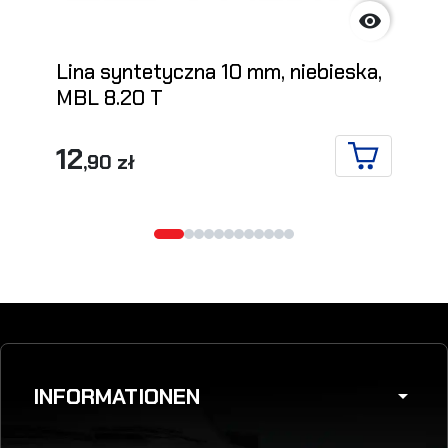

Lina syntetyczna 10 mm, niebieska,
MBL 8.20 T
12
,90 zł
IN DEN WA
INFORMATIONEN
arrow_drop_down