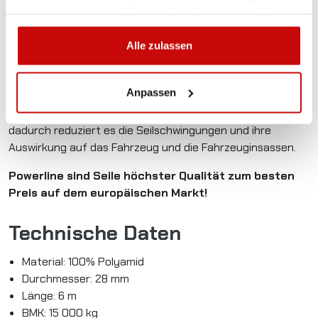
haben oder die sie im Rahmen Ihrer Nutzung der Dienste
Herausziehen
: Kinetische Seile PowerLine charakterisiert
gesammelt haben.
reduzierte Spannung auf Anschlagpunkte, die potenzielle
Alle zulassen
Beschädigungen beim Bergen mit Schwung vermeiden
lässt.
Anpassen
Absorption der Schwingungsenergie
: Unter voller
Belastung dehnt sich das kinetische Seil bis zu 30% und
dadurch reduziert es die Seilschwingungen und ihre
Auswirkung auf das Fahrzeug und die Fahrzeuginsassen.
Powerline sind Seile höchster Qualität zum besten
Preis auf dem europäischen Markt!
Technische Daten
Material: 100% Polyamid
Durchmesser: 28 mm
Länge: 6 m
BMK: 15 000 kg