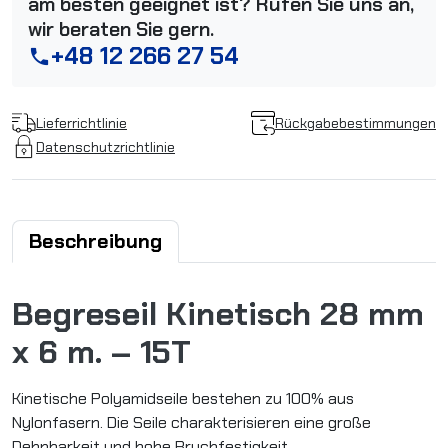
am besten geeignet ist? Rufen Sie uns an,
wir beraten Sie gern.
+48 12 266 27 54
phone
Lieferrichtlinie
Rückgabebestimmungen
Datenschutzrichtlinie
Beschreibung
Begreseil Kinetisch 28 mm
x 6 m. – 15T
Kinetische Polyamidseile bestehen zu 100% aus
Nylonfasern. Die Seile charakterisieren eine große
Dehnbarkeit und hohe Bruchfestigkeit.