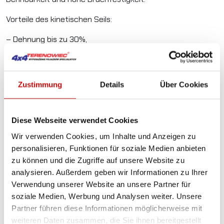
Vorteile des kinetischen Seils:
– Dehnung bis zu 30%,
– geringere Auswirkung auf Fahrzeugkomponenten,
– dynamische Bergung (mit Schwung) möglich,
Zustimmung
Details
Über Cookies
– sparsamer Platzbedarf,
– professionelles Geflecht.
Diese Webseite verwendet Cookies
Wir verwenden Cookies, um Inhalte und Anzeigen zu
Allgemaine Details
personalisieren, Funktionen für soziale Medien anbieten
zu können und die Zugriffe auf unsere Website zu
Kinetik
: Professionelle kinetische Seile PowerLine
analysieren. Außerdem geben wir Informationen zu Ihrer
absorbieren dank ihrer großen Elastizität und
Verwendung unserer Website an unsere Partner für
Bruchfestigkeit enorme kinetische Kraft, die sie auf das
soziale Medien, Werbung und Analysen weiter. Unsere
festgefahrene Fahrzeug übertragen. Dadurch wird die
Partner führen diese Informationen möglicherweise mit
Arbeit extrem effizient und komfortabel.
weiteren Daten zusammen, die Sie ihnen bereitgestellt