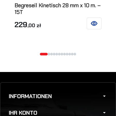
Begreseil Kinetisch 28 mm x 10 m. –
15T
229
,00 zł
SIEHE DETAIL
INFORMATIONEN
arrow_drop_down
IHR KONTO
arrow_drop_down