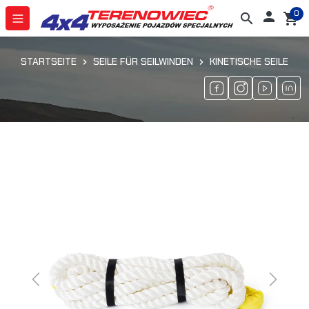
0

search
shopping_cart
STARTSEITE
SEILE FÜR SEILWINDEN
KINETISCHE SEILE
Previous
Next