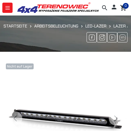
0

search
shopping_cart
STARTSEITE
ARBEITSBELEUCHTUNG
LED-LAZER
LAZER A
Nicht auf Lager
Previous
Next