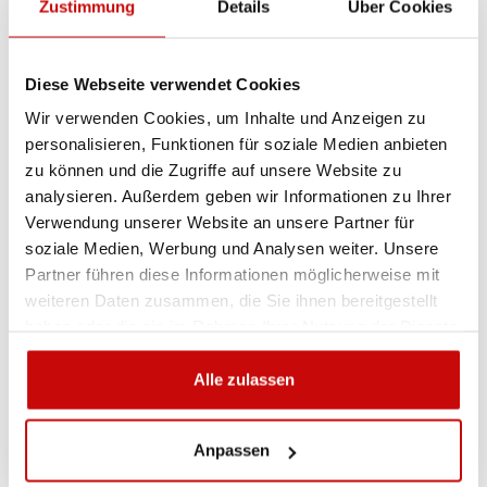
Zustimmung
Details
Über Cookies
Sie sind sich nicht sicher, welches Produkt
am besten geeignet ist? Rufen Sie uns an,
Diese Webseite verwendet Cookies
wir beraten Sie gern.
Wir verwenden Cookies, um Inhalte und Anzeigen zu
+48 12 266 27 54
phone
personalisieren, Funktionen für soziale Medien anbieten
zu können und die Zugriffe auf unsere Website zu
analysieren. Außerdem geben wir Informationen zu Ihrer
Lieferrichtlinie
Rückgabebestimmungen
Verwendung unserer Website an unsere Partner für
Datenschutzrichtlinie
soziale Medien, Werbung und Analysen weiter. Unsere
Partner führen diese Informationen möglicherweise mit
weiteren Daten zusammen, die Sie ihnen bereitgestellt
haben oder die sie im Rahmen Ihrer Nutzung der Dienste
Beschreibung
gesammelt haben.
Alle zulassen
Anpassen
KOSTENLOSER VERSAND!