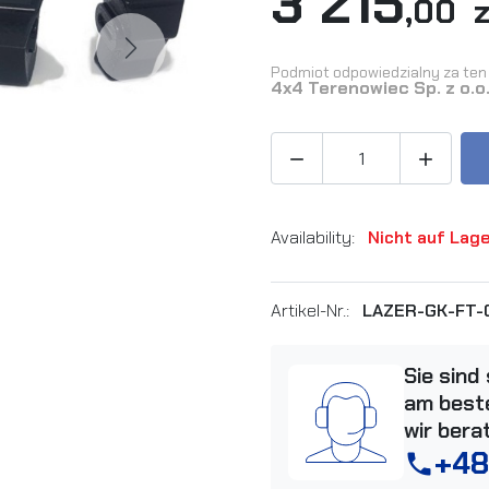
3 215
,00 z
Next
Podmiot odpowiedzialny za ten 
4x4 Terenowiec Sp. z o.o


Availability:
Nicht auf Lag
Artikel-Nr.:
LAZER-GK-FT-
Sie sind
am beste
wir bera
+48
phone