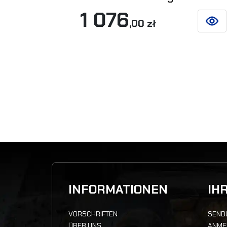
1 076
,00 zł
SIEHE
INFORMATIONEN
IH
VORSCHRIFTEN
SEND
ÜBER UNS
ANME