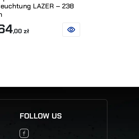
leuchtung LAZER – 238
223
m
,86 zł
64
,00 zł
SIEHE DETAILS
FOLLOW US