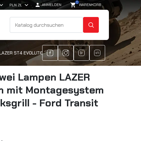
0

shopping_cart
ANMELDEN
WARENKORB
SUCHE
LAZER ST4 EVOLUTION MIT MONTAGESYSTEM IN EINEM WERKSGRILL - 
 zwei Lampen LAZER
on mit Montagesystem
sgrill - Ford Transit