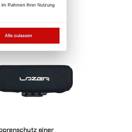
ie im Rahmen Ihrer Nutzung
Alle zulassen
ht auf Lager
oprenschutz einer
LED-Bedien