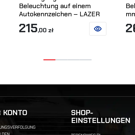
Beleuchtung auf einem
Be
Autokennzeichen – LAZER
m
 DETAILS
215
2
,00 zł
SIEHE DETAILS
R KONTO
SHOP-
EINSTELLUNGEN
UNGSVERFOLGUNG
LDEN