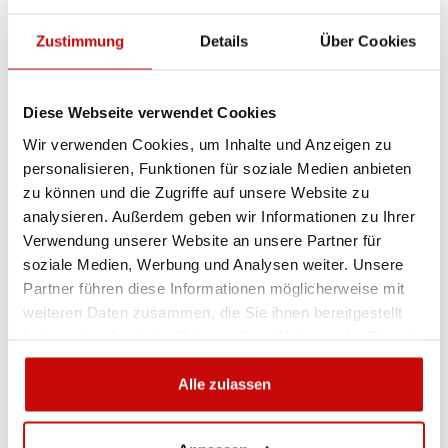
wir beraten Sie gern.
+48 12 266 27 54
phone
Zustimmung
Details
Über Cookies
Lieferrichtlinie
Rückgabebestimmungen
Diese Webseite verwendet Cookies
Datenschutzrichtlinie
Wir verwenden Cookies, um Inhalte und Anzeigen zu
personalisieren, Funktionen für soziale Medien anbieten
zu können und die Zugriffe auf unsere Website zu
analysieren. Außerdem geben wir Informationen zu Ihrer
Beschreibung
Verwendung unserer Website an unsere Partner für
soziale Medien, Werbung und Analysen weiter. Unsere
Lampe einzeln LAP LTB-
Partner führen diese Informationen möglicherweise mit
weiteren Daten zusammen, die Sie ihnen bereitgestellt
040 LED 12/24V, Flexi-DIN.,
haben oder die sie im Rahmen Ihrer Nutzung der Dienste
orange, R65
gesammelt haben.
Alle zulassen