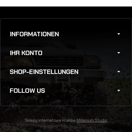
INFORMATIONEN
arrow_drop_down
IHR KONTO
arrow_drop_down
SHOP-EINSTELLUNGEN
arrow_drop_down
FOLLOW US
arrow_drop_down
Sklepy internetowe Kraków
Millenium Studio