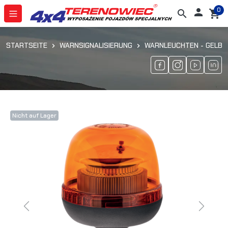
0

search
shopping_cart
STARTSEITE
WARNSIGNALISIERUNG
WARNLEUCHTEN - GELB
Nicht auf Lager
Previous
Next