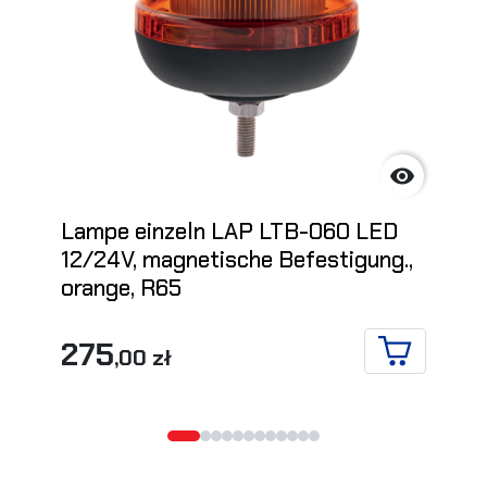

Lampe einzeln LAP LTB-060 LED
12/24V, magnetische Befestigung.,
orange, R65
275
,00 zł
IN DEN WA