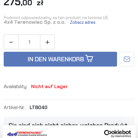
275
,00 zł
Podmiot odpowiedzialny za ten produkt na terenie UE:
4x4 Terenowiec Sp. z o.o.
Zobacz adres


IN DEN WARENKORB
Availability:
Nicht auf Lager
Artikel-Nr.:
LTB040
Sie sind sich nicht sicher, welches Produkt
am besten geeignet ist? Rufen Sie uns an,