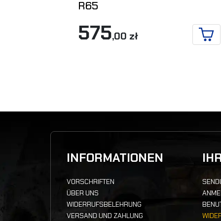
R65
575
,00 zł
IN 
INFORMATIONEN
IH
VORSCHRIFTEN
SEND
ÜBER UNS
ANME
WIDERRUFSBELEHRUNG
BENU
VERSAND UND ZAHLUNG
WIDE