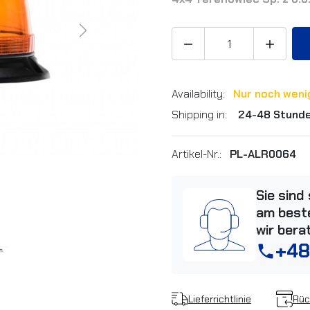
Next


Availability:
Nur noch weni
Shipping in:
24-48 Stund
Artikel-Nr.:
PL-ALR0064
Sie sind
am beste
wir bera
+48
phone
Lieferrichtlinie
Rüc