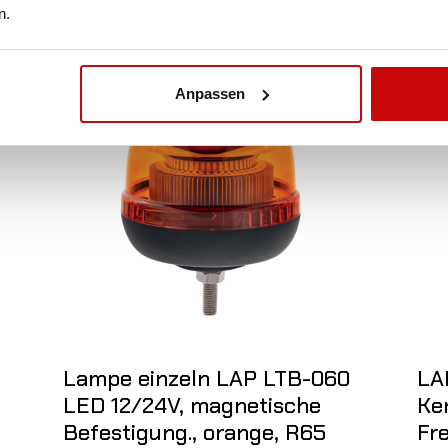
n.
Anpassen
Lampe einzeln LAP LTB-060
LA
LED 12/24V, magnetische
Ke
Befestigung., orange, R65
Fr