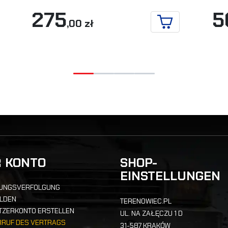
275
5
,00 zł
IN DEN WARENKO
DEN WARENKORB
R KONTO
SHOP-
EINSTELLUNGEN
UNGSVERFOLGUNG
LDEN
TERENOWIEC.PL
TZERKONTO ERSTELLEN
UL. NA ZAŁĘCZU 1 D
RRUF DES VERTRAGS
31-587 KRAKÓW