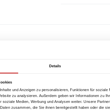
KOSTENLOSER
VERSAND!
Details
ALLE BESTELLUNGEN IN UNSEREM SHOP WERDE
IHNEN INNERHALB POLENS KOSTENLOS PER DPD
Cookies
KURIER ZUGESTELLT!
nhalte und Anzeigen zu personalisieren, Funktionen für soziale
Website zu analysieren. Außerdem geben wir Informationen zu I
r soziale Medien, Werbung und Analysen weiter. Unsere Partner
SEE MORE
 Daten zusammen, die Sie ihnen bereitgestellt haben oder die s