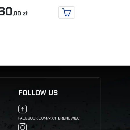
60
249
,00 zł
,57 zł
RB
IN DEN WARENKORB
FOLLOW US
FACEBOOK.COM/4X4TERENOWIEC