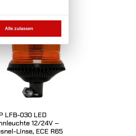
Alle zulassen
P LFB-030 LED
LAP LPB Ser
nnleuchte 12/24V –
Magnetic fi
esnel-Linse, ECE R65
Beacon