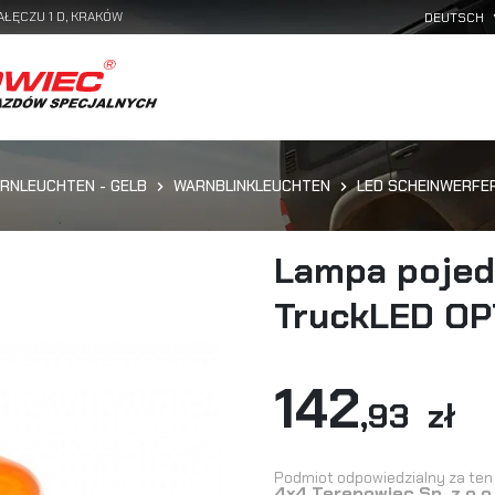
AŁĘCZU 1 D, KRAKÓW
RNLEUCHTEN - GELB
WARNBLINKLEUCHTEN
LED SCHEINWERFE
Lampa pojed
TruckLED OP
142
,93 zł
Podmiot odpowiedzialny za ten 
4x4 Terenowiec Sp. z o.o