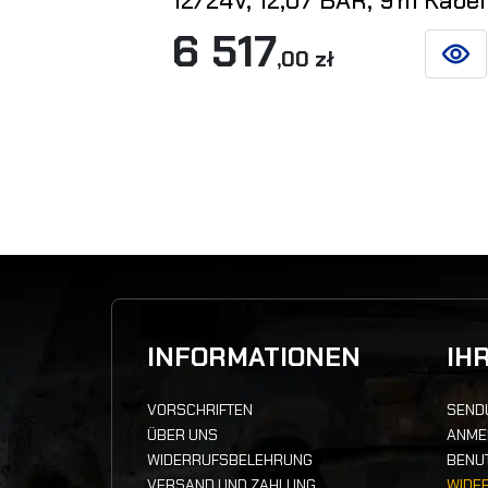
12/24V, 12,07 BAR, 9 m Kabel
6 517
,00 zł
SIEHE
INFORMATIONEN
IH
VORSCHRIFTEN
SEND
ÜBER UNS
ANME
WIDERRUFSBELEHRUNG
BENU
VERSAND UND ZAHLUNG
WIDE