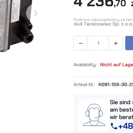
4 236
,70 
Next
Podmiot odpowiedzialny za ten 
4x4 Terenowiec Sp. z o.o


Availability:
Nicht auf Lag
Artikel-Nr.:
K091-159-30-2
Sie sind
am beste
wir bera
+48
phone