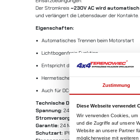
Einsatzbedingungen.
Der Stromkreis
~230V AC wird automatisch
und verlängert die Lebensdauer der Kontakte.
Eigenschaften:
Automatisches Trennen beim Motorstart
Lichtbogenfreie Funktion
Entspricht der europäischen Norm IEC 603
Hermetisches Gehäuse
Zustimmung
Auch für DC-DC-Konfigurationen geeignet
Technische Daten:
Diese Webseite verwendet 
Spannung:
24V
Wir verwenden Cookies, um I
Stromversorgung:
30A / 230V
und die Zugriffe auf unsere 
Garantie:
24 Monate
Website an unsere Partner fü
Schutzart:
IP64 (mit geschlossener Abdeckun
möglicherweise mit weiteren