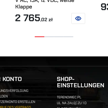
V AC, 15A, 12 VDC, weiße
9
Klappe
2 765
 DETAILS
,02 zł
SIEHE DETAILS
R KONTO
SHOP-
EINSTELLUNGEN
UNGSVERFOLGUNG
LDEN
TERENOWIEC.PL
TZERKONTO ERSTELLEN
UL. NA ZAŁĘCZU 1 D
RRUF DES VERTRAGS