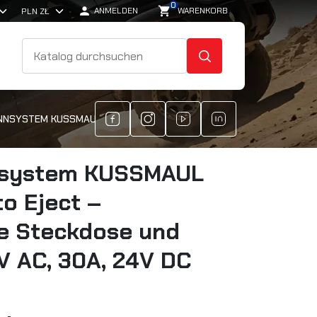
0

shopping_cart
ANMELDEN
WARENKORB
SUCHE
NSYSTEM KUSSMAUL SUPER 30 AUTO EJECT – AUTOMATISCHE STECK
nsystem KUSSMAUL
o Eject –
e Steckdose und
V AC, 30A, 24V DC