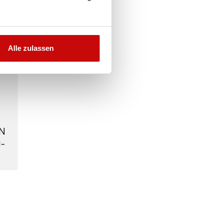
Alle zulassen
N
-