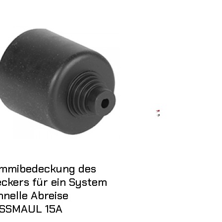
Nicht auf Lager
mmibedeckung des
Schnelle Ab
eckers für ein System
KUSSMAUL S
hnelle Abreise
Eject - Stec
SSMAUL 15A
Steckdose a