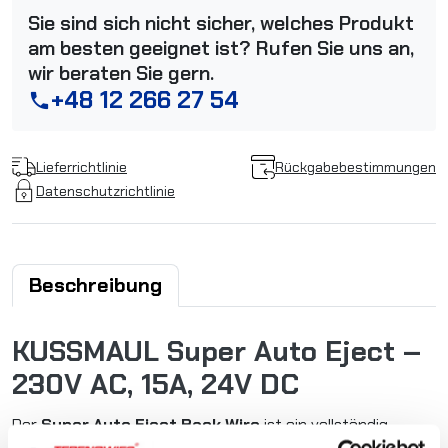
Sie sind sich nicht sicher, welches Produkt
am besten geeignet ist? Rufen Sie uns an,
wir beraten Sie gern.
+48 12 266 27 54
phone
Lieferrichtlinie
Rückgabebestimmungen
Datenschutzrichtlinie
Beschreibung
KUSSMAUL Super Auto Eject –
230V AC, 15A, 24V DC
Der
Super Auto Eject Back Wire
ist ein vollständig