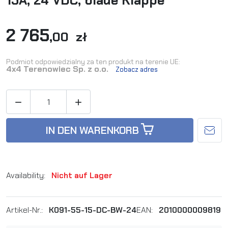
15A, 24 VDC, blaue Klappe
2 765
,00 zł
Podmiot odpowiedzialny za ten produkt na terenie UE:
4x4 Terenowiec Sp. z o.o.
Zobacz adres


IN DEN WARENKORB
Availability:
Nicht auf Lager
Artikel-Nr.:
K091-55-15-DC-BW-24
EAN:
2010000009819