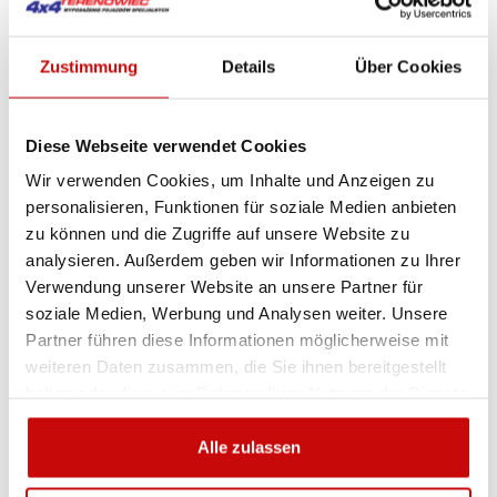
abgedichteter, automatischer Stromanschluss-Trenner.
Durch die Versiegelung wird das Eindringen von Schmutz
und Straßenverunreinigungen verhindert, was selbst unter
Zustimmung
Details
Über Cookies
härtesten Einsatzbedingungen für eine lange, zuverlässige
Lebensdauer sorgt. Eine innovative interne
Schalteranordnung schließt und trennt den 250V AC-
Diese Webseite verwendet Cookies
Stromkreis erst
nach
dem Einstecken bzw.
vor
dem
Wir verwenden Cookies, um Inhalte und Anzeigen zu
Herausziehen des Steckers. Das verhindert
personalisieren, Funktionen für soziale Medien anbieten
Lichtbogenbildung an den Kontakten und verlängert die
zu können und die Zugriffe auf unsere Website zu
Lebensdauer der Steckverbindung.
analysieren. Außerdem geben wir Informationen zu Ihrer
Wie bei allen Auto-Eject-Systemen ist auch der Super
Verwendung unserer Website an unsere Partner für
Auto Eject mit dem Anlasserkreis verbunden – die
soziale Medien, Werbung und Analysen weiter. Unsere
Verbindung wird automatisch getrennt, sobald der Motor
Partner führen diese Informationen möglicherweise mit
gestartet wird.
weiteren Daten zusammen, die Sie ihnen bereitgestellt
haben oder die sie im Rahmen Ihrer Nutzung der Dienste
Besondere Merkmale:
gesammelt haben.
Alle zulassen
Spannung:
250V AC / 24V DC