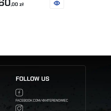
60
,00 zł
350
SIEHE DETAILS
,00 zł
FOLLOW US
FACEBOOK.COM/4X4TERENOWIEC