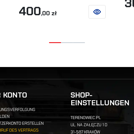
3
400
,00 zł
SIEHE DETAILS
 DETAILS
R KONTO
SHOP-
EINSTELLUNGEN
UNGSVERFOLGUNG
LDEN
TERENOWIEC.PL
TZERKONTO ERSTELLEN
UL. NA ZAŁĘCZU 1 D
RRUF DES VERTRAGS
31-587 KRAKÓW