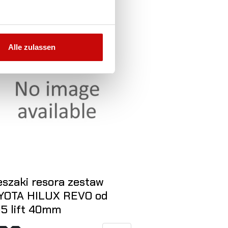
ht auf Lager
Nicht auf Lager
Alle zulassen
eszaki resora zestaw
Sworzeń res
YOTA HILUX REVO od
TOYOTA HIL
15 lift 40mm
Nissan Navar
40mm