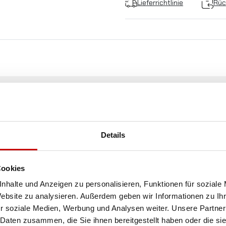
Lieferrichtlinie
Rüc
KOSTENLOSER
VERSAND!
Details
ALLE BESTELLUNGEN IN UNSEREM SHOP WERDE
IHNEN INNERHALB POLENS KOSTENLOS PER DPD
KURIER ZUGESTELLT!
Cookies
nhalte und Anzeigen zu personalisieren, Funktionen für soziale
Website zu analysieren. Außerdem geben wir Informationen zu I
SEE MORE
r soziale Medien, Werbung und Analysen weiter. Unsere Partner
 Daten zusammen, die Sie ihnen bereitgestellt haben oder die s