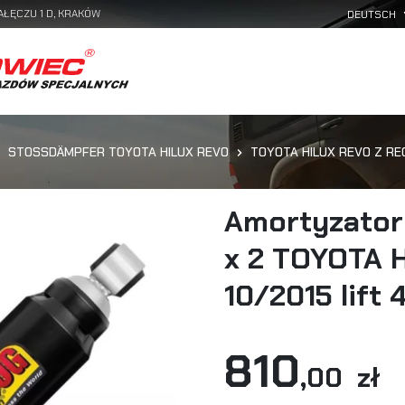
AŁĘCZU 1 D, KRAKÓW
STOSSDÄMPFER TOYOTA HILUX REVO
TOYOTA HILUX REVO Z R
Amortyzator 
x 2 TOYOTA 
10/2015 lift
810
,00 zł