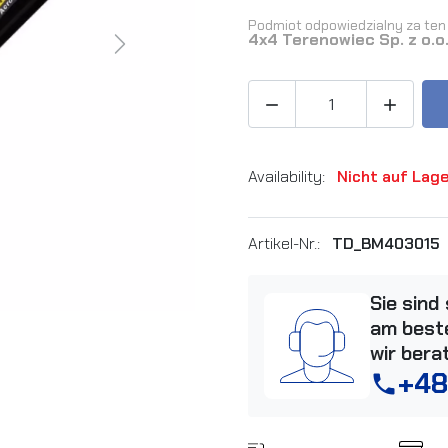
Podmiot odpowiedzialny za ten 
4x4 Terenowiec Sp. z o.o
Next


Availability:
Nicht auf Lag
Artikel-Nr.:
TD_BM403015
Sie sind
am beste
wir bera
+48
phone