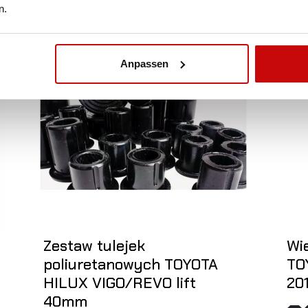
n.
Nicht auf Lager
Nic
Anpassen
Zestaw tulejek
Wi
poliuretanowych TOYOTA
TO
HILUX VIGO/REVO lift
20
40mm