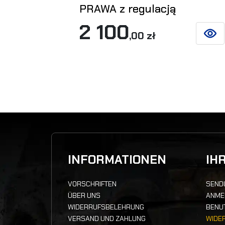
PRAWA z regulacją
2 100
,00 zł
SIEHE
INFORMATIONEN
IH
VORSCHRIFTEN
SEND
ÜBER UNS
ANME
WIDERRUFSBELEHRUNG
BENU
VERSAND UND ZAHLUNG
WIDE