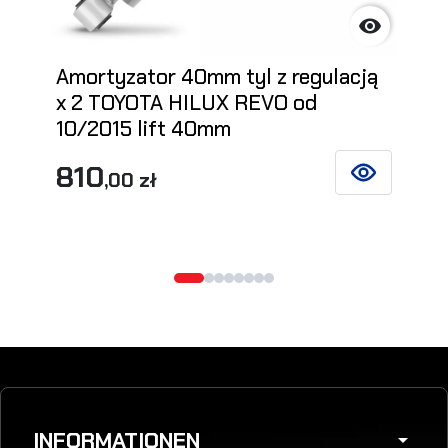

Amortyzator 40mm tyl z regulacją
x 2 TOYOTA HILUX REVO od
10/2015 lift 40mm
810
,00 zł
SIEHE DETAIL
INFORMATIONEN
arrow_drop_down