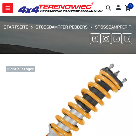
0

search
shopping_cart
STARTSEITE
STOSSDÄMPFER PEDDERS
STOSSDÄMPFER TOYO
Nicht auf Lager