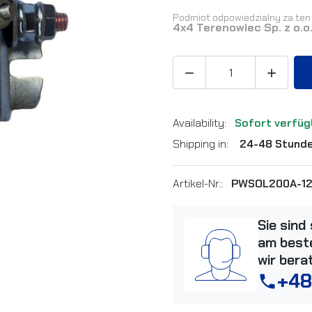
Podmiot odpowiedzialny za ten 
4x4 Terenowiec Sp. z o.o


Availability:
Sofort verfüg
Shipping in:
24-48 Stund
Artikel-Nr.:
PWSOL200A-1
Sie sind
am beste
wir bera
+48
phone