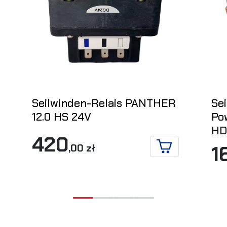
Seilwinden-Relais PANTHER
Se
12.0 HS 24V
Po
HD
420
1
,00 zł
IN DEN WARENKO
 DETAILS