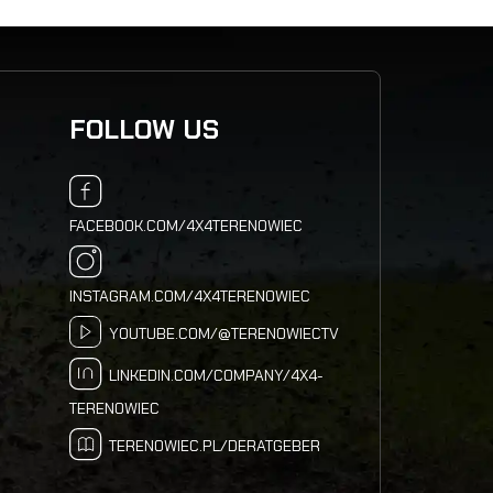
FOLLOW US
FACEBOOK.COM/4X4TERENOWIEC
INSTAGRAM.COM/4X4TERENOWIEC
YOUTUBE.COM/@TERENOWIECTV
LINKEDIN.COM/COMPANY/4X4-
TERENOWIEC
TERENOWIEC.PL/DERATGEBER