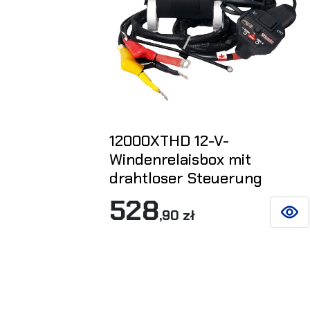
12000XTHD 12-V-
Windenrelaisbox mit
drahtloser Steuerung
528
,90 zł
SIEHE