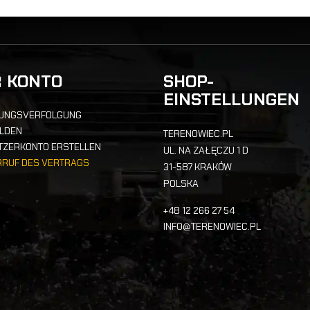
R KONTO
SHOP-
EINSTELLUNGEN
UNGSVERFOLGUNG
LDEN
TERENOWIEC.PL
TZERKONTO ERSTELLEN
UL. NA ZAŁĘCZU 1 D
RRUF DES VERTRAGS
31-587 KRAKÓW
POLSKA
+48 12 266 27 54
INFO@TERENOWIEC.PL