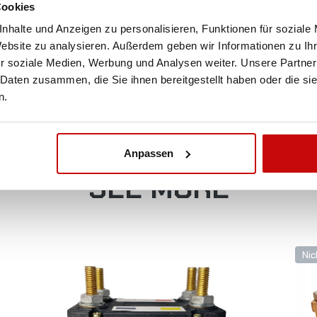
Cookies
KOSTENLOSER
nhalte und Anzeigen zu personalisieren, Funktionen für soziale
Website zu analysieren. Außerdem geben wir Informationen zu I
VERSAND!
r soziale Medien, Werbung und Analysen weiter. Unsere Partner
 Daten zusammen, die Sie ihnen bereitgestellt haben oder die s
ALLE BESTELLUNGEN IN UNSEREM SHOP WERDE
n.
IHNEN INNERHALB POLENS KOSTENLOS PER DPD
KURIER ZUGESTELLT!
Anpassen
SEE MORE
Nic