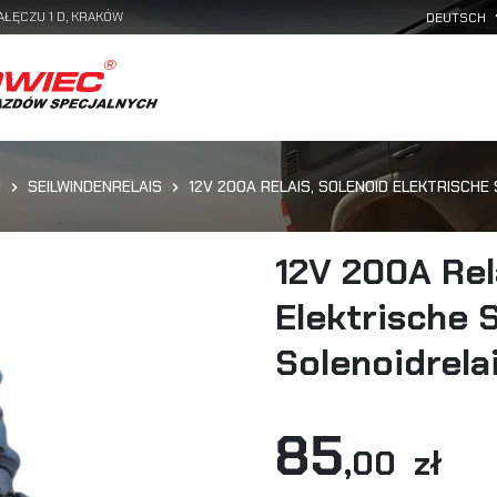
AŁĘCZU 1 D, KRAKÓW
N
SEILWINDENRELAIS
12V 200A RELAIS, SOLENOID ELEKTRISCHE
12V 200A Rel
Elektrische 
Solenoidrela
85
,00 zł