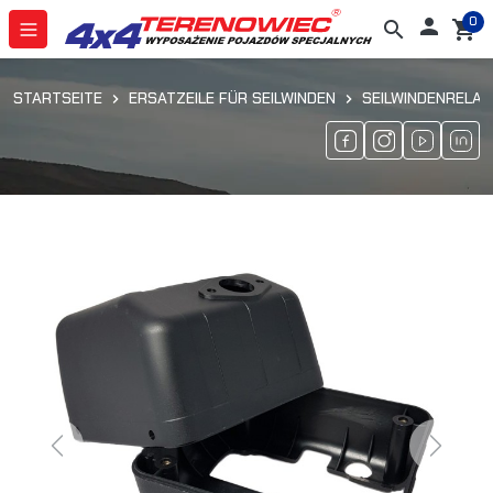
0

search
shopping_cart
STARTSEITE
ERSATZEILE FÜR SEILWINDEN
SEILWINDENRELAI
Previous
Next