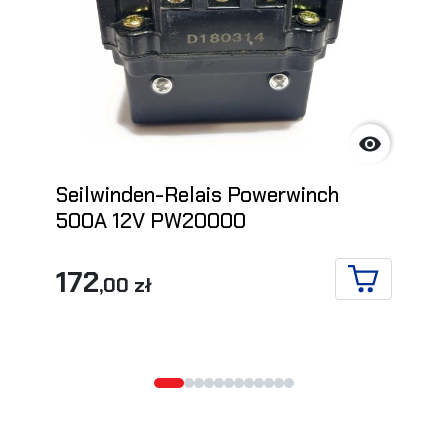

Seilwinden-Relais Powerwinch
500A 12V PW20000
172
,00 zł
IN DEN WA