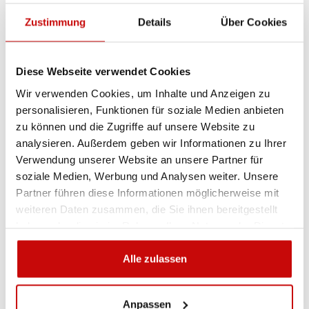
am besten geeignet ist? Rufen Sie uns an,
wir beraten Sie gern.
Zustimmung
Details
Über Cookies
+48 12 266 27 54
phone
Diese Webseite verwendet Cookies
Lieferrichtlinie
Rückgabebestimmungen
Wir verwenden Cookies, um Inhalte und Anzeigen zu
Datenschutzrichtlinie
personalisieren, Funktionen für soziale Medien anbieten
zu können und die Zugriffe auf unsere Website zu
analysieren. Außerdem geben wir Informationen zu Ihrer
Verwendung unserer Website an unsere Partner für
Beschreibung
soziale Medien, Werbung und Analysen weiter. Unsere
Partner führen diese Informationen möglicherweise mit
Powerwinch PANTHER-
weiteren Daten zusammen, die Sie ihnen bereitgestellt
haben oder die sie im Rahmen Ihrer Nutzung der Dienste
Relaisgehäuse
gesammelt haben.
Alle zulassen
Anpassen