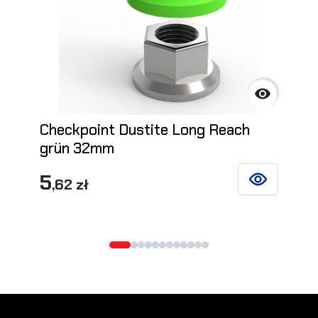

Checkpoint Dustite Long Reach
grün 32mm
5
,62 zł
SIEHE DETAIL