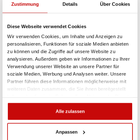
wir beraten Sie gern.
Zustimmung
Details
Über Cookies
+48 12 266 27 54
phone
Diese Webseite verwendet Cookies
Lieferrichtlinie
Rückgabebestimmungen
Wir verwenden Cookies, um Inhalte und Anzeigen zu
Datenschutzrichtlinie
personalisieren, Funktionen für soziale Medien anbieten
zu können und die Zugriffe auf unsere Website zu
analysieren. Außerdem geben wir Informationen zu Ihrer
Verwendung unserer Website an unsere Partner für
Beschreibung
soziale Medien, Werbung und Analysen weiter. Unsere
Partner führen diese Informationen möglicherweise mit
weiteren Daten zusammen, die Sie ihnen bereitgestellt
Checkpoint Dustite Long
haben oder die sie im Rahmen Ihrer Nutzung der Dienste
Reach rot 30mm
gesammelt haben.
Alle zulassen
Anpassen