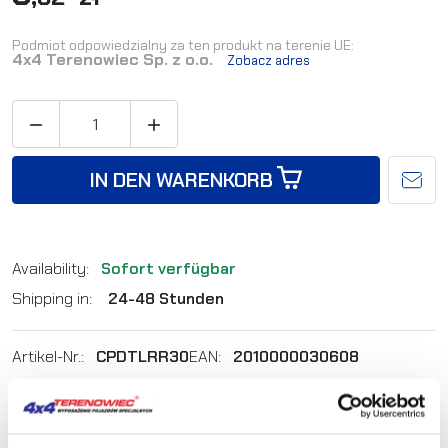
Podmiot odpowiedzialny za ten produkt na terenie UE:
4x4 Terenowiec Sp. z o.o.
Zobacz adres


IN DEN WARENKORB
Availability:
Sofort verfügbar
Shipping in:
24-48 Stunden
Artikel-Nr.:
CPDTLRR30
EAN:
2010000030608
Sie sind sich nicht sicher, welches Produkt
am besten geeignet ist? Rufen Sie uns an,