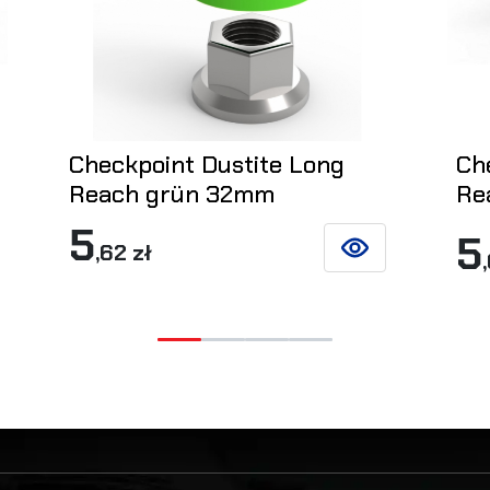
Checkpoint Dustite Long
Ch
Reach grün 32mm
Re
5
5
,62 zł
SIEHE DETAILS
DEN WARENKORB