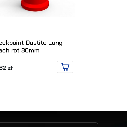
eckpoint Dustite Long
Checkpoint 
ach rot 30mm
30mm
5
,62 zł
,62 zł
IN DEN WARENKORB