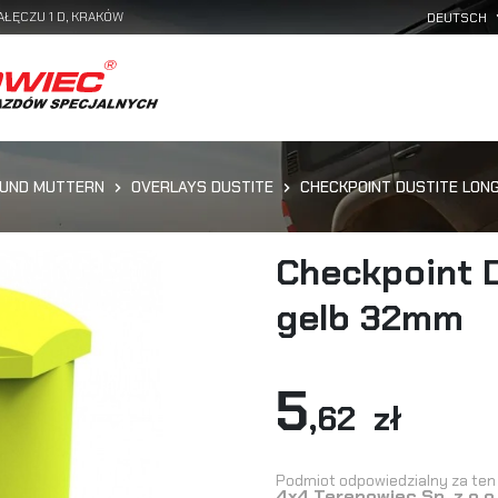
AŁĘCZU 1 D, KRAKÓW
 UND MUTTERN
OVERLAYS DUSTITE
CHECKPOINT DUSTITE LON
Checkpoint 
gelb 32mm
5
,62 zł
Podmiot odpowiedzialny za ten 
4x4 Terenowiec Sp. z o.o