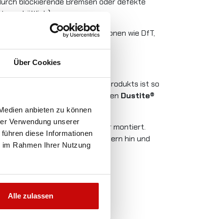
 durch blockierende Bremsen oder defekte
en erhältlich)
lnehmer, Kunden sowie Institutionen wie DfT,
Über Cookies
 und Beschädigungen
lt.
Die Markierungsspitze des Produkts ist so
g verbaut sein, sollten stattdessen
Dustite®
 Medien anbieten zu können
hrer Verwendung unserer
n einem gut sichtbaren Muster montiert.
 führen diese Informationen
ne mögliche Lockerung der Muttern hin und
ie im Rahmen Ihrer Nutzung
Alle zulassen