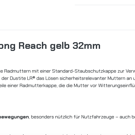
Long Reach gelb 32mm
lose Radmuttern mit einer Standard-Staubschutzkappe zur Ver
h der Dustite LR® das Lösen sicherheitsrelevanter Muttern an 
teile einer Radmutterkappe, die die Mutter vor Witterungseinfl
rnbewegungen
, besonders nützlich für Nutzfahrzeuge – auch 