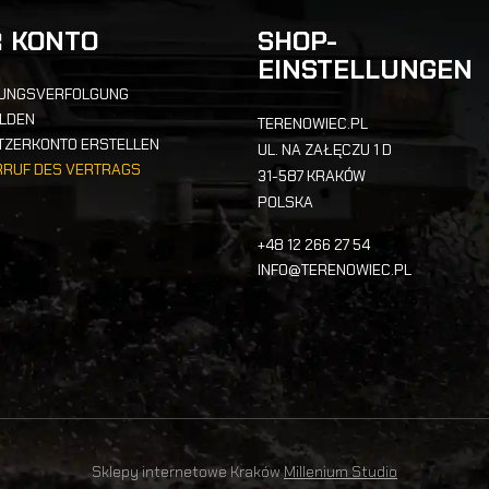
R KONTO
SHOP-
EINSTELLUNGEN
UNGSVERFOLGUNG
LDEN
TERENOWIEC.PL
TZERKONTO ERSTELLEN
UL. NA ZAŁĘCZU 1 D
RRUF DES VERTRAGS
31-587 KRAKÓW
POLSKA
+48 12 266 27 54
INFO@TERENOWIEC.PL
Sklepy internetowe Kraków
Millenium Studio