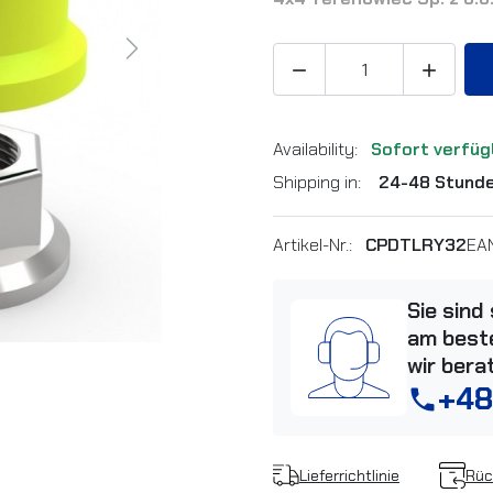
Next


Availability:
Sofort verfüg
Shipping in:
24-48 Stund
Artikel-Nr.:
CPDTLRY32
EA
Sie sind
am beste
wir bera
+48
phone
Lieferrichtlinie
Rüc