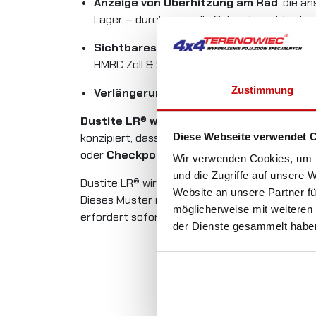
Anzeige von Überhitzung am Rad
, die a
Lager – durch spezielle Schmelzpunkte des
Sichtbares Zeichen für Verkehrssicherh
HMRC Zoll & Steuer, VOSA, HSE, FTA und RH
Zustimmung
Verlängerung der Lebensdauer von Rad
Dustite LR® wurde speziell für den Einsat
Diese Webseite verwendet 
konzipiert, dass sie durch die Zugangsöffnung 
oder
Checkpoint®
Indikatoren verwendet wer
Wir verwenden Cookies, um I
und die Zugriffe auf unsere 
Dustite LR® wird nach dem korrekten Anziehe
Website an unsere Partner fü
Dieses Muster muss bei regelmäßigen Kontrol
möglicherweise mit weiteren
erfordert sofortige Maßnahmen.
der Dienste gesammelt habe