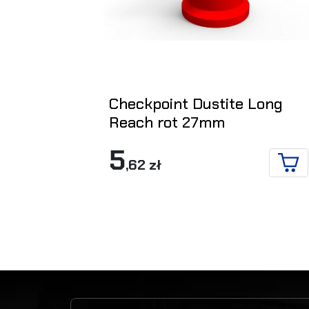
Checkpoint Dustite Long
Reach rot 27mm
5
,62 zł
IN 