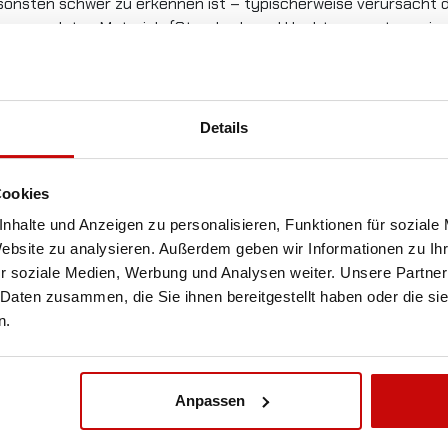
nsonsten schwer zu erkennen ist – typischerweise verursacht
 verwendeten Materials (Standard- und Hochtemperaturvariant
eit und Professionalität
, erkennbar für andere Verkehrstei
A
Details
bolzen und Muttern
durch Schutz vor Korrosion, Witterung
z an Rädern mit Zierblenden oder Distanzringen entwicke
Cookies
der Blende passt. Sollte keine Zierblende oder kein Distanzrin
den.
nhalte und Anzeigen zu personalisieren, Funktionen für soziale
Website zu analysieren. Außerdem geben wir Informationen zu I
n der Radmuttern mit einem geeigneten Drehmomentschlüssel i
r soziale Medien, Werbung und Analysen weiter. Unsere Partner
lgängen geprüft werden – jede Abweichung davon weist auf ei
 Daten zusammen, die Sie ihnen bereitgestellt haben oder die s
n.
Anpassen
KOSTENLOSER