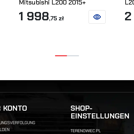
Mitsubishi L200 2015+
L2
1 998
2
,75 zł
 DETAILS
SIEHE DETAILS
R KONTO
SHOP-
EINSTELLUNGEN
UNGSVERFOLGUNG
LDEN
TERENOWIEC.PL