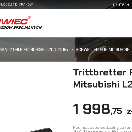
AŁĘCZU 1 D, KRAKÓW
RSATZTEILE MITSUBISHI L200 2015+
SCHWELLER FÜR MITSUBISHI
Trittbretter
Mitsubishi L
1 998
,75 z
Podmiot odpowiedzialny za ten 
4x4 Terenowiec Sp. z o.o