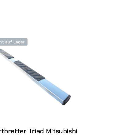
ht auf Lager
Nicht auf Lager
ttbretter Triad Mitsubishi
Trittbretter