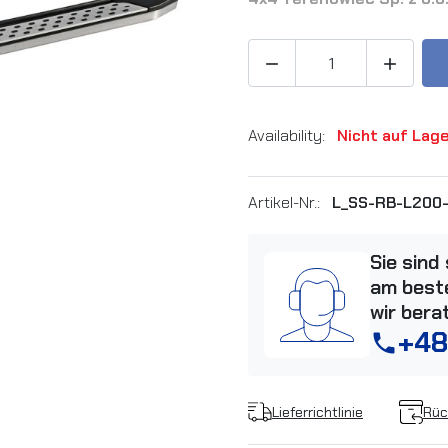


Availability:
Nicht auf Lag
Artikel-Nr.:
L_SS-RB-L200-
Sie sind
am beste
wir bera
+48
phone
Lieferrichtlinie
Rüc