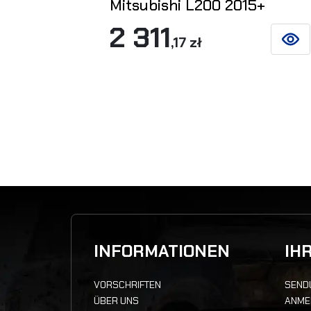
Mitsubishi L200 2015+
2 311
,17 zł
SIEHE
INFORMATIONEN
IH
VORSCHRIFTEN
SEND
ÜBER UNS
ANME