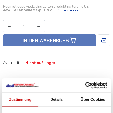
Podmiot odpowiedzialny za ten produkt na terenie UE:
4x4 Terenowiec Sp. z o.o.
Zobacz adres


IN DEN WARENKORB
Availability:
Nicht auf Lager
Artikel-Nr.:
LAZER-CARBON-2-H
Sie sind sich nicht sicher, welches Produkt
Zustimmung
Details
Über Cookies
am besten geeignet ist? Rufen Sie uns an,
wir beraten Sie gern.