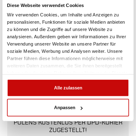
+48 12 266 27 54
phone
Diese Webseite verwendet Cookies
Wir verwenden Cookies, um Inhalte und Anzeigen zu
Lieferrichtlinie
Rückgabebestimmungen
personalisieren, Funktionen für soziale Medien anbieten
Datenschutzrichtlinie
zu können und die Zugriffe auf unsere Website zu
analysieren. Außerdem geben wir Informationen zu Ihrer
Verwendung unserer Website an unsere Partner für
soziale Medien, Werbung und Analysen weiter. Unsere
Beschreibung
Partner führen diese Informationen möglicherweise mit
weiteren Daten zusammen, die Sie ihnen bereitgestellt
haben oder die sie im Rahmen Ihrer Nutzung der Dienste
gesammelt haben.
Alle zulassen
KOSTENLOSER VERSAND!
ALLE BESTELLUNGEN IN UNSEREM
Anpassen
SHOP WERDEN IHNEN INNERHALB
POLENS KOSTENLOS PER DPD-KURIER
ZUGESTELLT!