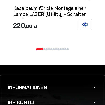
Kabelbaum für die Montage einer
Lampe LAZER (Utility) - Schalter
220
,00 zł
SIEHE DETAIL
INFORMATIONEN
arrow_drop_down
IHR KONTO
arrow_drop_down