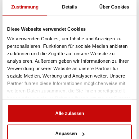
Artikel-Nr.:
LAZER-TRIPLE-R-750-ELITE-3-B
Zustimmung
Details
Über Cookies
Sie sind sich nicht sicher, welches Produkt
Diese Webseite verwendet Cookies
am besten geeignet ist? Rufen Sie uns an,
Wir verwenden Cookies, um Inhalte und Anzeigen zu
wir beraten Sie gern.
personalisieren, Funktionen für soziale Medien anbieten
+48 12 266 27 54
phone
zu können und die Zugriffe auf unsere Website zu
analysieren. Außerdem geben wir Informationen zu Ihrer
Verwendung unserer Website an unsere Partner für
Lieferrichtlinie
Rückgabebestimmungen
soziale Medien, Werbung und Analysen weiter. Unsere
Datenschutzrichtlinie
Partner führen diese Informationen möglicherweise mit
weiteren Daten zusammen, die Sie ihnen bereitgestellt
haben oder die sie im Rahmen Ihrer Nutzung der Dienste
Beschreibung
gesammelt haben.
Alle zulassen
Anpassen