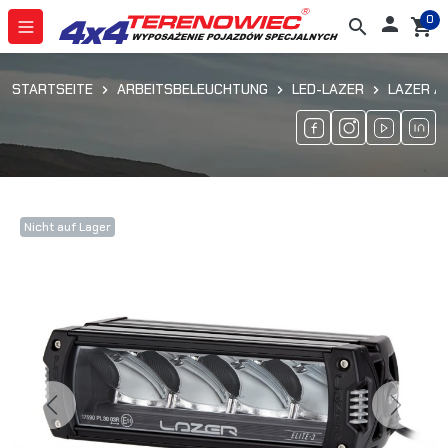
0

search
shopping_cart
STARTSEITE
ARBEITSBELEUCHTUNG
LED-LAZER
LAZER A
Nicht auf Lager
Previous
Next