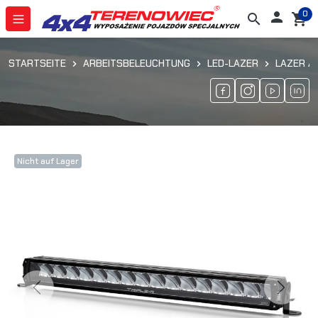
0

search
shopping_cart
STARTSEITE
ARBEITSBELEUCHTUNG
LED-LAZER
LAZER A
Nicht auf Lager
Previous
Next