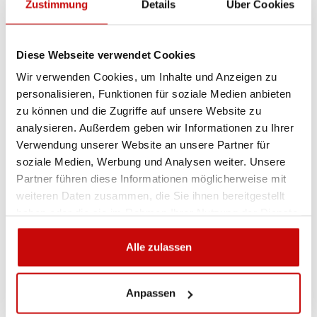
Zustimmung
Details
Über Cookies
Sie sind sich nicht sicher, welches Produkt
am besten geeignet ist? Rufen Sie uns an,
Diese Webseite verwendet Cookies
wir beraten Sie gern.
Wir verwenden Cookies, um Inhalte und Anzeigen zu
+48 12 266 27 54
phone
personalisieren, Funktionen für soziale Medien anbieten
zu können und die Zugriffe auf unsere Website zu
analysieren. Außerdem geben wir Informationen zu Ihrer
Lieferrichtlinie
Rückgabebestimmungen
Verwendung unserer Website an unsere Partner für
Datenschutzrichtlinie
soziale Medien, Werbung und Analysen weiter. Unsere
Partner führen diese Informationen möglicherweise mit
weiteren Daten zusammen, die Sie ihnen bereitgestellt
haben oder die sie im Rahmen Ihrer Nutzung der Dienste
Beschreibung
gesammelt haben.
Alle zulassen
Anpassen
KOSTENLOSER VERSAND!