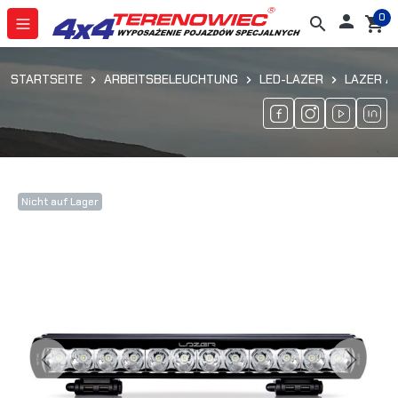
0

search
shopping_cart
STARTSEITE
ARBEITSBELEUCHTUNG
LED-LAZER
LAZER A
Nicht auf Lager
Previous
Next