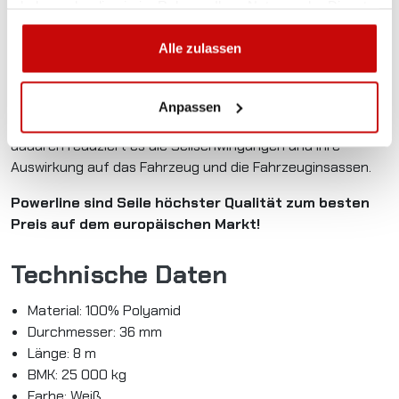
Herausziehen
: Kinetische Seile PowerLine charakterisiert
haben oder die sie im Rahmen Ihrer Nutzung der Dienste
reduzierte Spannung auf Anschlagpunkte, die potenzielle
gesammelt haben.
Beschädigungen beim Bergen mit Schwung vermeiden
Alle zulassen
lässt.
Absorption der Schwingungsenergie
: Unter voller
Anpassen
Belastung dehnt sich das kinetische Seil bis zu 30% und
dadurch reduziert es die Seilschwingungen und ihre
Auswirkung auf das Fahrzeug und die Fahrzeuginsassen.
Powerline sind Seile höchster Qualität zum besten
Preis auf dem europäischen Markt!
Technische Daten
Material: 100% Polyamid
Durchmesser: 36 mm
Länge: 8 m
BMK: 25 000 kg
Farbe: Weiß