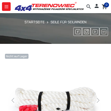
0

search
shopping_cart
STARTSEITE
SEILE FÜR SEILWINDEN
Nicht auf Lager
Previous
Next