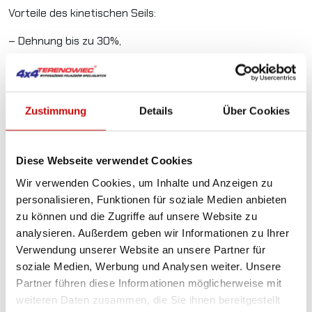
Vorteile des kinetischen Seils:
– Dehnung bis zu 30%,
– geringere Auswirkung auf Fahrzeugkomponenten,
– dynamische Bergung (mit Schwung) möglich,
Zustimmung
Details
Über Cookies
– sparsamer Platzbedarf,
– professionelles Geflecht.
Diese Webseite verwendet Cookies
Wir verwenden Cookies, um Inhalte und Anzeigen zu
Allgemaine Details
personalisieren, Funktionen für soziale Medien anbieten
zu können und die Zugriffe auf unsere Website zu
Kinetik
: Professionelle kinetische Seile PowerLine
analysieren. Außerdem geben wir Informationen zu Ihrer
absorbieren dank ihrer großen Elastizität und
Verwendung unserer Website an unsere Partner für
Bruchfestigkeit enorme kinetische Kraft, die sie auf das
soziale Medien, Werbung und Analysen weiter. Unsere
festgefahrene Fahrzeug übertragen. Dadurch wird die
Partner führen diese Informationen möglicherweise mit
Arbeit extrem effizient und komfortabel.
weiteren Daten zusammen, die Sie ihnen bereitgestellt