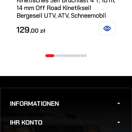
Kinetisches Seil Bruchlast 4 T, 10 m,
14 mm Off Road Kinetikseil
Bergeseil UTV, ATV, Schneemobil
129
,00 zł
SIEHE DETAIL
INFORMATIONEN
arrow_drop_down
IHR KONTO
arrow_drop_down