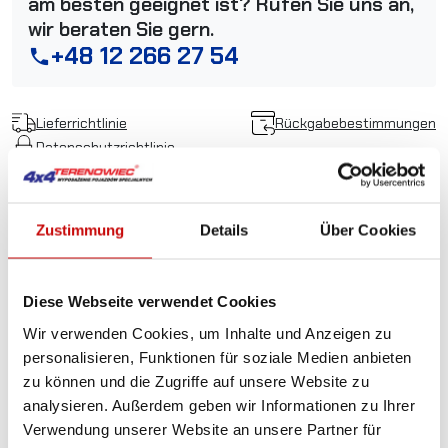
am besten geeignet ist? Rufen Sie uns an,
wir beraten Sie gern.
+48 12 266 27 54
phone
Lieferrichtlinie
Rückgabebestimmungen
Datenschutzrichtlinie
Zustimmung
Details
Über Cookies
Beschreibung
Diese Webseite verwendet Cookies
Funkfernbedienung
Wir verwenden Cookies, um Inhalte und Anzeigen zu
(Sender) LODAR MINI
personalisieren, Funktionen für soziale Medien anbieten
TRANSMITTER 12-24V, mit 2
zu können und die Zugriffe auf unsere Website zu
analysieren. Außerdem geben wir Informationen zu Ihrer
Funktionen
Verwendung unserer Website an unsere Partner für