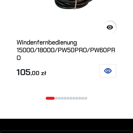

Windenfernbedienung
15000/18000/PW50PRO/PW60PR
O
105
,00 zł
SIEHE DETAIL