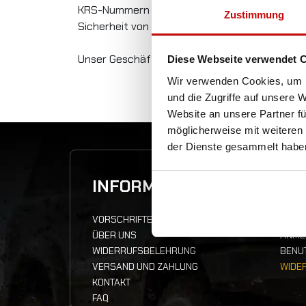
KRS-Nummern 0000047119, NIP 6792700293 und
Zustimmung
Sicherheit von Zahlungen und persönlichen D
Unser Geschäft hat ein SSL-Protokoll erworbe
Diese Webseite verwendet 
Wir verwenden Cookies, um I
und die Zugriffe auf unsere 
Website an unsere Partner fü
möglicherweise mit weiteren
der Dienste gesammelt habe
INFORMATIONEN
IH
VORSCHRIFTEN
SEND
ÜBER UNS
ANME
WIDERRUFSBELEHRUNG
BENU
VERSAND UND ZAHLUNG
WIDE
KONTAKT
FAQ