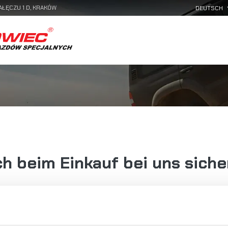
AŁĘCZU 1 D, KRAKÓW
h beim Einkauf bei uns siche
tz in Krakau in der Na Załęczu 1D Straße und ist im Unterneh