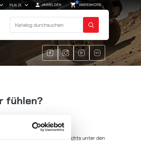
0

shopping_cart
ANMELDEN
WARENKORB
SUCHE
r fühlen?
merregister des Nationalen Gerichts unter den