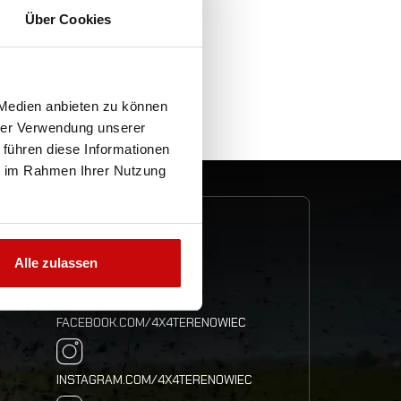
ber des Geschäfts eingetragen
Über Cookies
n im Geschäft schützt.
 Medien anbieten zu können
hrer Verwendung unserer
 führen diese Informationen
ie im Rahmen Ihrer Nutzung
FOLLOW US
Alle zulassen
FACEBOOK.COM/4X4TERENOWIEC
INSTAGRAM.COM/4X4TERENOWIEC