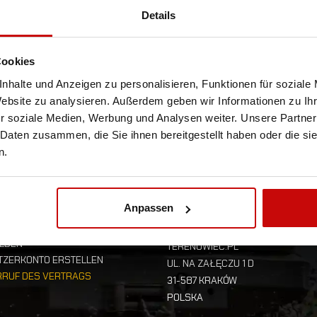
 REGON 356347222 als Dienstleister, Administrator und Inha
Details
aten
n, das die in den Formularen eingegebenen Daten bei Zahlunge
Cookies
nhalte und Anzeigen zu personalisieren, Funktionen für soziale
Website zu analysieren. Außerdem geben wir Informationen zu I
r soziale Medien, Werbung und Analysen weiter. Unsere Partner
 Daten zusammen, die Sie ihnen bereitgestellt haben oder die s
n.
R KONTO
SHOP-
EINSTELLUNGEN
Anpassen
UNGSVERFOLGUNG
LDEN
TERENOWIEC.PL
TZERKONTO ERSTELLEN
UL. NA ZAŁĘCZU 1 D
RRUF DES VERTRAGS
31-587 KRAKÓW
POLSKA