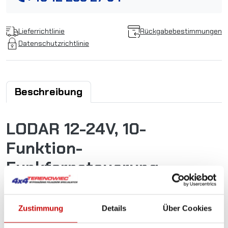
Lieferrichtlinie
Rückgabebestimmungen
Datenschutzrichtlinie
Beschreibung
LODAR 12-24V, 10-
Funktion-
Funkfernsteuerung
Das professionelle
LODAR
Funksteuerungssystem mit 10
Funktionen ist eine zuverlässige Lösung für die
Zustimmung
Details
Über Cookies
Fernbedienung verschiedener Funktionen von
Spezialfahrzeugen und Industrieanlagen. Dank seiner