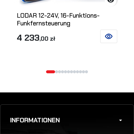

LODAR 12-24V, 16-Funktions-
Funkfernsteuerung
4 233
,00 zł
SIEHE DETAIL
INFORMATIONEN
arrow_drop_down