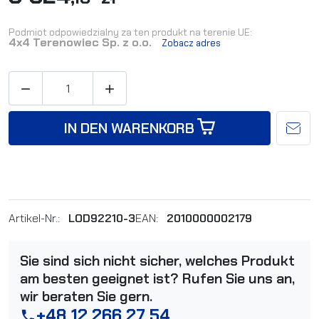
Podmiot odpowiedzialny za ten produkt na terenie UE:
4x4 Terenowiec Sp. z o.o.
Zobacz adres


IN DEN WARENKORB
Artikel-Nr.:
LOD92210-3
EAN:
2010000002179
Sie sind sich nicht sicher, welches Produkt
am besten geeignet ist? Rufen Sie uns an,
wir beraten Sie gern.
+48 12 266 27 54
phone