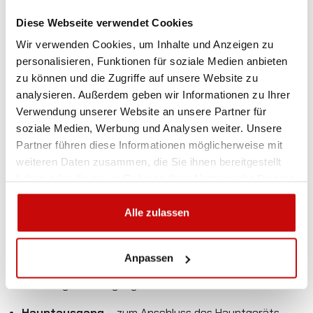
robusten Bauweise und hohen Schutzklasse eignet es sich
Diese Webseite verwendet Cookies
ideal für den Einsatz in anspruchsvollen Offroad- oder
Wir verwenden Cookies, um Inhalte und Anzeigen zu
Industrieumgebungen.
personalisieren, Funktionen für soziale Medien anbieten
Produkteigenschaften:
zu können und die Zugriffe auf unsere Website zu
analysieren. Außerdem geben wir Informationen zu Ihrer
10 unabhängige Funktionen
– vollständige
Verwendung unserer Website an unsere Partner für
Steuerung mehrerer Geräte
soziale Medien, Werbung und Analysen weiter. Unsere
Partner führen diese Informationen möglicherweise mit
15 A Ausgang
– ausreichend Leistung für die meisten
weiteren Daten zusammen, die Sie ihnen bereitgestellt
Anwendungen
haben oder die sie im Rahmen Ihrer Nutzung der Dienste
Reichweite bis zu 60 Meter
– komfortable Bedienung
gesammelt haben.
aus der Ferne
Alle zulassen
Empfänger mit IP67
– staub- und wasserdicht
Anpassen
Sender mit IP67
– robust und zuverlässig auch unter
schwierigen Bedingungen
Hauptausgang
– zum Anschluss des Hauptgeräts