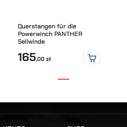
Querstangen für die
Powerwinch PANTHER
Seilwinde
 DETAILS
165
,00 zł
IN DEN WARENKO