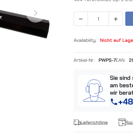
Next


Availability:
Nicht auf Lag
Artikel-Nr.:
PWPS-7
EAN:
2
Sie sind
am beste
wir bera
+48
phone
Lieferrichtlinie
Rüc