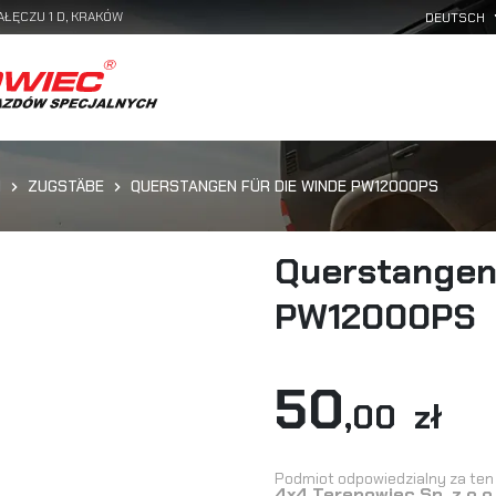
AŁĘCZU 1 D, KRAKÓW
N
ZUGSTÄBE
QUERSTANGEN FÜR DIE WINDE PW12000PS
Querstangen
PW12000PS
50
,00 zł
Podmiot odpowiedzialny za ten 
4x4 Terenowiec Sp. z o.o