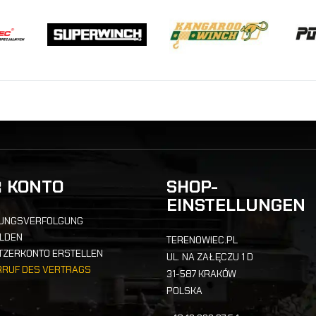
R KONTO
SHOP-
EINSTELLUNGEN
UNGSVERFOLGUNG
LDEN
TERENOWIEC.PL
TZERKONTO ERSTELLEN
UL. NA ZAŁĘCZU 1 D
RRUF DES VERTRAGS
31-587 KRAKÓW
POLSKA