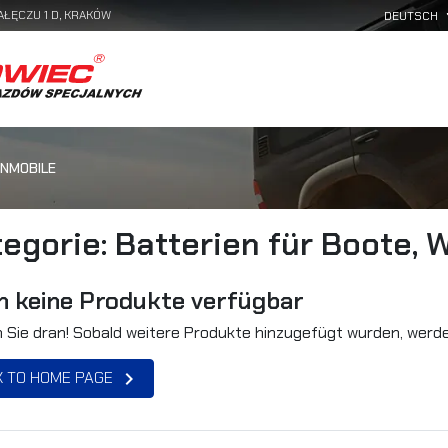
AŁĘCZU 1 D, KRAKÓW
HNMOBILE
egorie: Batterien für Boote,
 keine Produkte verfügbar
n Sie dran! Sobald weitere Produkte hinzugefügt wurden, werden
 TO HOME PAGE
