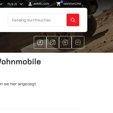
0

shopping_cart
ANMELDEN
WARENKORB
SUCHE
 Wohnmobile
 sie hier angezeigt.