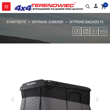
0

search
shopping_cart
STARTSEITE
OFFROAD ZUBEHÖR
OFFROAD DACHZELTE
Previous
Next