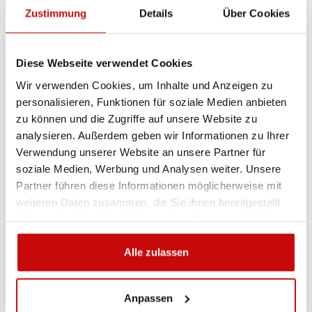
Zustimmung
Details
Über Cookies
Artikel-Nr.:
JB_ EVASION XL BLACK
Sie sind sich nicht sicher, welches Produkt
Diese Webseite verwendet Cookies
am besten geeignet ist? Rufen Sie uns an,
Wir verwenden Cookies, um Inhalte und Anzeigen zu
wir beraten Sie gern.
personalisieren, Funktionen für soziale Medien anbieten
+48 12 266 27 54
phone
zu können und die Zugriffe auf unsere Website zu
analysieren. Außerdem geben wir Informationen zu Ihrer
Verwendung unserer Website an unsere Partner für
Lieferrichtlinie
Rückgabebestimmungen
soziale Medien, Werbung und Analysen weiter. Unsere
Datenschutzrichtlinie
Partner führen diese Informationen möglicherweise mit
weiteren Daten zusammen, die Sie ihnen bereitgestellt
haben oder die sie im Rahmen Ihrer Nutzung der Dienste
gesammelt haben.
Beschreibung
Alle zulassen
Anpassen