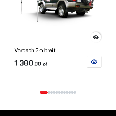

Vordach 2m breit
1 380
,00 zł
SIEHE DETAIL