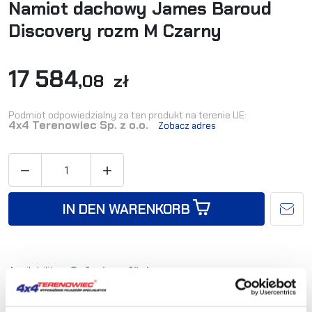
Namiot dachowy James Baroud
Discovery rozm M Czarny
17 584
,08 zł
Podmiot odpowiedzialny za ten produkt na terenie UE:
4x4 Terenowiec Sp. z o.o.
Zobacz adres


IN DEN WARENKORB
Availability:
Sofort verfügbar
Shipping in:
24-48 Stunden