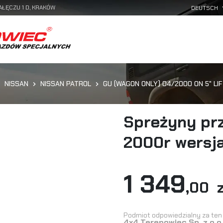
AŁĘCZU 1 D, KRAKÓW
NISSAN
NISSAN PATROL
GU (WAGON ONLY) 04/2000 ON 5" LIF
Spreżyny prz
2000r wersja
1 349
,00 z
Podmiot odpowiedzialny za ten 
4x4 Terenowiec Sp. z o.o