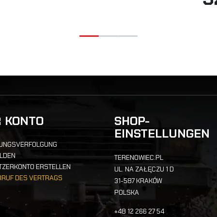
 DETAILS
R KONTO
SHOP-
EINSTELLUNGEN
UNGSVERFOLGUNG
LDEN
TERENOWIEC.PL
TZERKONTO ERSTELLEN
UL. NA ZAŁĘCZU 1 D
RRUF DES VERTRAGS
31-587 KRAKÓW
POLSKA
+48 12 266 27 54