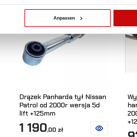
Nicht auf Lager
Nic
Anpassen
Drązek Panharda tył Nissan
Wy
Patrol od 2000r wersja 5d
ha
lift +125mm
200
+1
1 190
,00 zł
9
SIEHE DETAILS