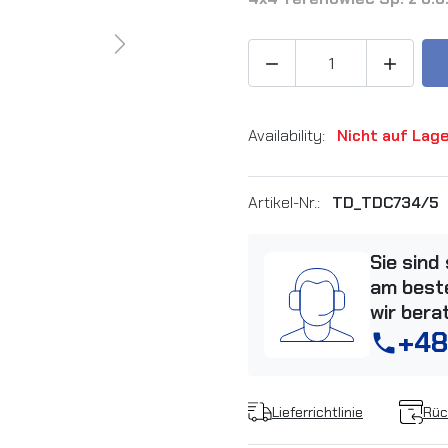
Next


Availability:
Nicht auf Lag
Artikel-Nr.:
TD_TDC734/5
Sie sind
am beste
wir bera
+48
phone
Lieferrichtlinie
Rüc