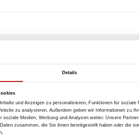
KOSTENLOSER
VERSAND!
Details
ALLE BESTELLUNGEN IN UNSEREM SHOP WERDE
IHNEN INNERHALB POLENS KOSTENLOS PER DPD
KURIER ZUGESTELLT!
Cookies
nhalte und Anzeigen zu personalisieren, Funktionen für soziale
Website zu analysieren. Außerdem geben wir Informationen zu I
SEE MORE
r soziale Medien, Werbung und Analysen weiter. Unsere Partner
 Daten zusammen, die Sie ihnen bereitgestellt haben oder die s
n.