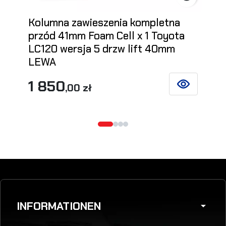
Kolumna zawieszenia kompletna
przód 41mm Foam Cell x 1 Toyota
LC120 wersja 5 drzw lift 40mm
LEWA
1 850
,00 zł
SIEHE DETAIL
INFORMATIONEN
arrow_drop_down