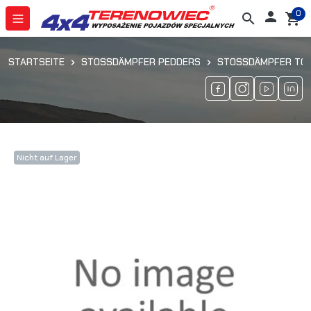
0

search
shopping_cart
STARTSEITE
STOSSDÄMPFER PEDDERS
STOSSDÄMPFER TOYO
Nicht auf Lager