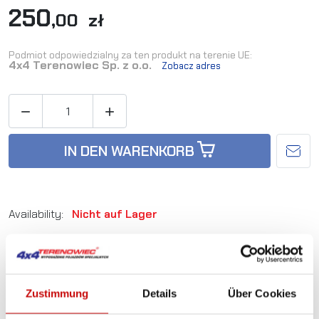
250
,00 zł
Podmiot odpowiedzialny za ten produkt na terenie UE:
4x4 Terenowiec Sp. z o.o.
Zobacz adres


IN DEN WARENKORB
Availability:
Nicht auf Lager
Artikel-Nr.:
TD_TDSP-011
Zustimmung
Details
Über Cookies
Sie sind sich nicht sicher, welches Produkt