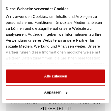
am besten geeignet ist? Rufen Sie uns an,
wir beraten Sie gern.
Diese Webseite verwendet Cookies
+48 12 266 27 54
phone
Wir verwenden Cookies, um Inhalte und Anzeigen zu
personalisieren, Funktionen für soziale Medien anbieten
zu können und die Zugriffe auf unsere Website zu
Lieferrichtlinie
Rückgabebestimmungen
analysieren. Außerdem geben wir Informationen zu Ihrer
Datenschutzrichtlinie
Verwendung unserer Website an unsere Partner für
soziale Medien, Werbung und Analysen weiter. Unsere
Partner führen diese Informationen möglicherweise mit
weiteren Daten zusammen, die Sie ihnen bereitgestellt
haben oder die sie im Rahmen Ihrer Nutzung der Dienste
gesammelt haben.
Alle zulassen
KOSTENLOSER VERSAND!
ALLE BESTELLUNGEN IN UNSEREM
Anpassen
SHOP WERDEN IHNEN INNERHALB
POLENS KOSTENLOS PER DPD-KURIER
ZUGESTELLT!