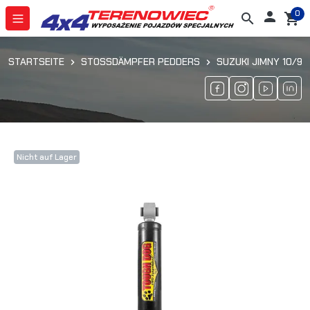
0

search
shopping_cart
STARTSEITE
STOSSDÄMPFER PEDDERS
SUZUKI JIMNY 10/98
Nicht auf Lager