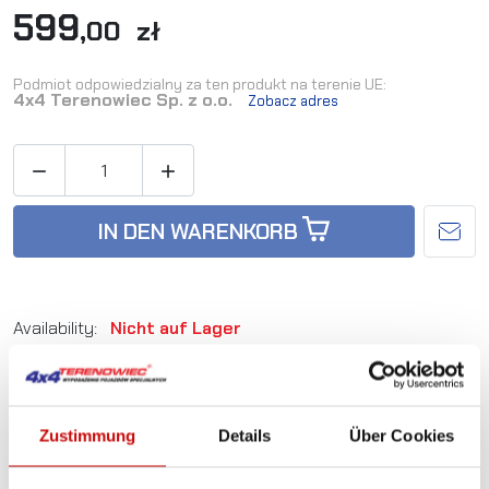
599
,00 zł
Podmiot odpowiedzialny za ten produkt na terenie UE:
4x4 Terenowiec Sp. z o.o.
Zobacz adres


IN DEN WARENKORB
Availability:
Nicht auf Lager
Artikel-Nr.:
TD_FC31001
Zustimmung
Details
Über Cookies
Sie sind sich nicht sicher, welches Produkt