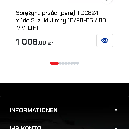
Sprężyny przód (para) TDC824
x 1do Suzuki Jimny 10/98-05 / 80
MM LIFT
1 008
,00 zł
SIEHE DETAIL
INFORMATIONEN
arrow_drop_down
IHR KONTO
arrow_drop_down