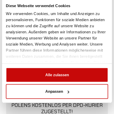
am besten geeignet ist? Rufen Sie uns an,
Diese Webseite verwendet Cookies
wir beraten Sie gern.
+48 12 266 27 54
Wir verwenden Cookies, um Inhalte und Anzeigen zu
phone
personalisieren, Funktionen für soziale Medien anbieten
zu können und die Zugriffe auf unsere Website zu
Lieferrichtlinie
Rückgabebestimmungen
analysieren. Außerdem geben wir Informationen zu Ihrer
Datenschutzrichtlinie
Verwendung unserer Website an unsere Partner für
soziale Medien, Werbung und Analysen weiter. Unsere
Partner führen diese Informationen möglicherweise mit
weiteren Daten zusammen, die Sie ihnen bereitgestellt
haben oder die sie im Rahmen Ihrer Nutzung der Dienste
gesammelt haben.
Alle zulassen
KOSTENLOSER VERSAND!
ALLE BESTELLUNGEN IN UNSEREM
Anpassen
SHOP WERDEN IHNEN INNERHALB
POLENS KOSTENLOS PER DPD-KURIER
ZUGESTELLT!