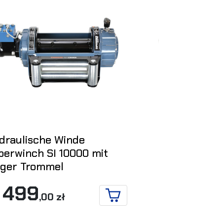
draulische Winde
Hydraulisch
perwinch SI 10000 mit
Superwinch
nger Trommel
7 770
,00
 499
RB
,00 zł
IN DEN WARENKORB