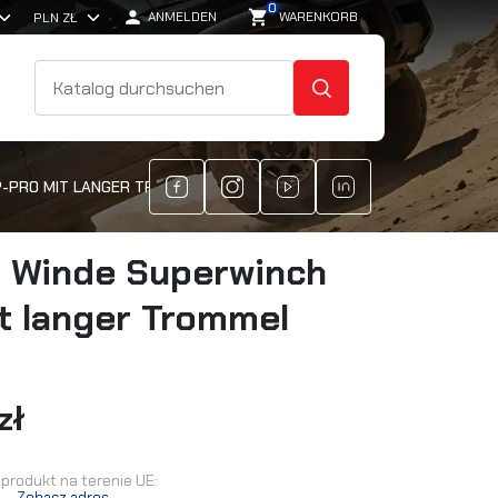
0

shopping_cart
ANMELDEN
WARENKORB
SUCHE
P-PRO MIT LANGER TROMMEL
e Winde Superwinch
t langer Trommel
zł
produkt na terenie UE:
.
Zobacz adres