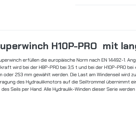
Superwinch H10P-PRO mit la
uperwinch erfüllen die europäische Norm nach EN 14492-1. Ang
raft wird bei der H8P-PRO bei 3,5 t und bei der H10P-PRO bei 4
 oder 253 mm gewählt werden. Die Last am Windenseil wird zuv
ragung des Hydraulikmotors auf die Seiltrommel übernimmt ei
 des Seils per Hand. Alle Hydraulik-Winden dieser Serie werde