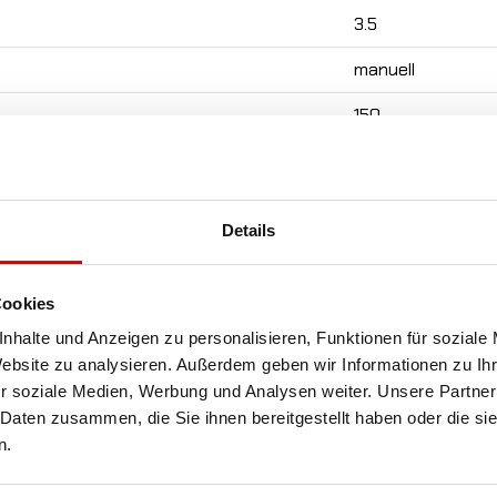
3.5
manuell
150
60
14,7
Details
16
228,5 x114/171 311 x
Cookies
nhalte und Anzeigen zu personalisieren, Funktionen für soziale
602
Website zu analysieren. Außerdem geben wir Informationen zu I
209
r soziale Medien, Werbung und Analysen weiter. Unsere Partner
 Daten zusammen, die Sie ihnen bereitgestellt haben oder die s
228
n.
42