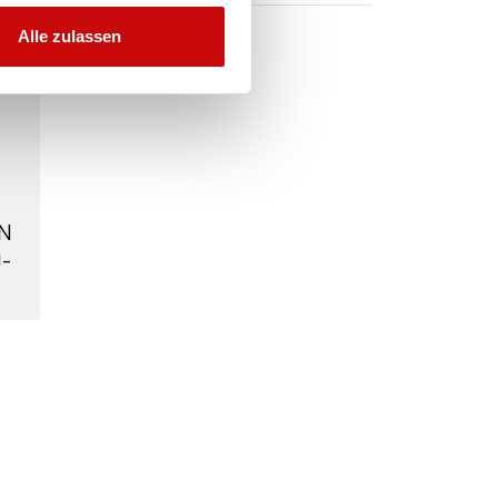
Alle zulassen
N
-