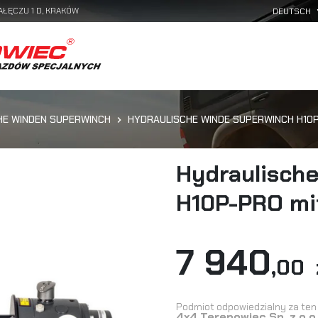
AŁĘCZU 1 D, KRAKÓW
HE WINDEN SUPERWINCH
HYDRAULISCHE WINDE SUPERWINCH H10
Hydraulisch
H10P-PRO mi
7 940
,00 
Podmiot odpowiedzialny za ten 
4x4 Terenowiec Sp. z o.o