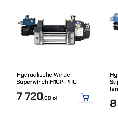
Hydraulische Winde
Hy
Superwinch H10P-PRO
Su
la
7 720
,00 zł
8
IN DEN WARENKO
DEN WARENKORB