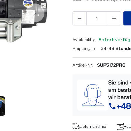
Next


Availability:
Sofort verfüg
Shipping in:
24-48 Stund
Artikel-Nr.:
SUP5172PRO
Sie sind
am beste
wir bera
+48
phone
Lieferrichtlinie
Rüc