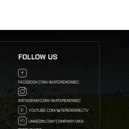
FOLLOW US
FACEBOOK.COM/4X4TERENOWIEC
INSTAGRAM.COM/4X4TERENOWIEC
YOUTUBE.COM/@TERENOWIECTV
LINKEDIN.COM/COMPANY/4X4-