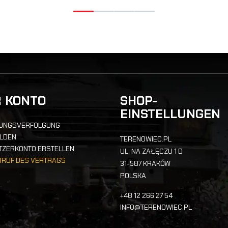
R KONTO
SHOP-
EINSTELLUNGEN
UNGSVERFOLGUNG
LDEN
TERENOWIEC.PL
TZERKONTO ERSTELLEN
UL. NA ZAŁĘCZU 1 D
RRUF DES VERTRAGS
31-587 KRAKÓW
POLSKA
+48 12 266 27 54
INFO@TERENOWIEC.PL